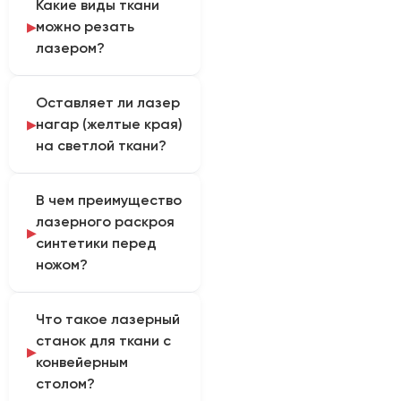
Какие виды ткани
можно резать
лазером?
CO2 лазер режет
Оставляет ли лазер
большинство тканей:
нагар (желтые края)
фетр, хлопок, шелк,
на светлой ткани?
джинсу, кевлар,
полиэстер, нейлон и
При резке синтетики
флис. Лазер идеально
В чем преимущество
(полиэстер) нагара не
подходит для сложных
лазерного раскроя
остается — край
аппликаций, кроя
синтетики перед
аккуратно
деталей нижнего белья,
ножом?
запаивается. При резке
сумок и парашютов.
натуральных тканей
Главное преимущество
(хлопок, лен) края могут
Что такое лазерный
— термообработка
слегка пожелтеть. Это
станок для ткани с
кромки. Лазерный луч
решается
конвейерным
слегка подплавляет
максимальным
столом?
край синтетической
увеличением скорости