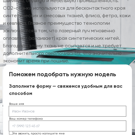
швейную, обувную и мебельную промышленность.
CO2-станки используются для бесконтактного кроя
синтетических и смесовых тканей, флиса, фетра, кожи
и кевлара. Главное преимущество технологии
заключается в том, что лазерный луч мгновенно
оплавляет (запаивает) края синтетических нитей.
Благодаря этому ткань не осыпается и не требует
дополнительного оверлочивания, что значительно
экономит время при пошиве.
Поможем подобрать нужную модель
Заполните форму — свяжемся удобным для вас
способом
Ваше имя
Ваш номер телефона
Не звонить, просто напишите мне