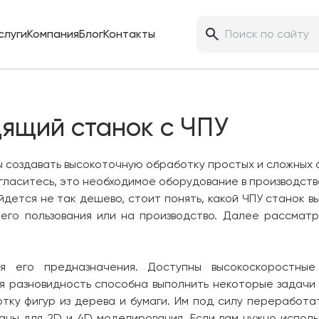
слуги
Компания
Блог
Контакты
дящий станок с ЧПУ
ы создавать высокоточную обработку простых и сложных 
огласитесь, это необходимое оборудование в производств
йдется не так дешево, стоит понять, какой
ЧПУ станок
вы
его пользования или на производство. Далее рассматр
 его предназначения. Доступны высокоскоростные м
я разновидность способна выполнить некоторые задачи
тку фигур из дерева и бумаги. Им под силу переработа
аны для 2D и 4D моделирования. Если вам нужно исполь