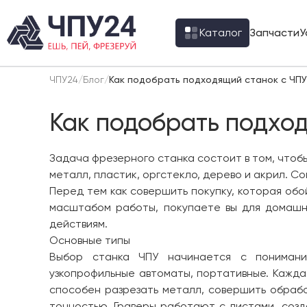
Каталог
Запчасти
У
ЧПУ24
/
Блог
/
Как подобрать подходящий станок с ЧПУ
Как подобрать подхо
Задача фрезерного станка состоит в том, чтоб
металл, пластик, оргстекло, дерево и акрил. С
Перед тем как совершить покупку, которая обо
масштабом работы, покупаете вы для домашн
действиям.
Основные типы
Выбор станка ЧПУ начинается с понимания
узкопрофильные автоматы, портативные. Кажда
способен разрезать металл, совершить обрабо
точностью. Граверы работают с листами, созд