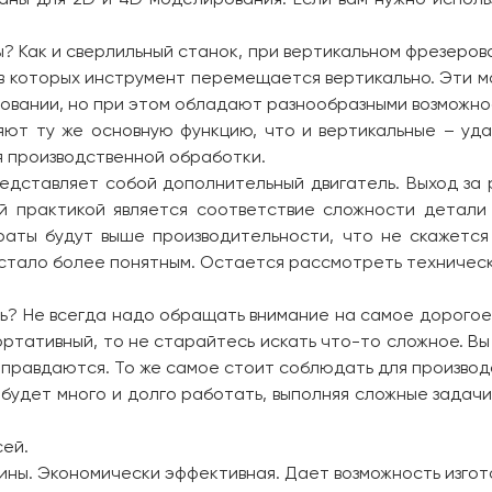
ты? Как и сверлильный станок, при вертикальном фрезеро
, в которых инструмент перемещается вертикально. Эти 
ровании, но при этом обладают разнообразными возможн
яют ту же основную функцию, что и вертикальные – уд
я производственной обработки.
редставляет собой дополнительный двигатель. Выход за
й практикой является соответствие сложности детали
траты будут выше производительности, что не скажется
ь стало более понятным. Остается рассмотреть техничес
ть? Не всегда надо обращать внимание на самое дорого
тативный, то не старайтесь искать что-то сложное. Вы
 оправдаются. То же самое стоит соблюдать для произво
 будет много и долго работать, выполняя сложные задач
сей.
ины. Экономически эффективная. Дает возможность изгот