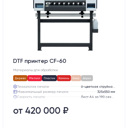
DTF принтер CF-60
Материалы для обработки:
Дерево
Металл
Пластик
Камень
Кожа
Акрил
Технология печати:
6-цветная струйная технология Micro Piezo
Максимальный размер печати:
325x550 мм
Скорость печати:
Лист А4 за 190 секунд
от 420 000 ₽