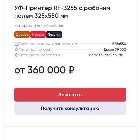
УФ-Принтер RF-3255 с рабочим
полем 325х550 мм
Материалы для обработки:
Дерево
Металл
Пластик
Рабочее поле УФ-принтера, мм:
325x550
Печатная голова:
Epson XP600
Материалы обработки:
Дерево, стекло, акрил, металл, чехол для телефона, компакт-диск, ручка, мяч для гольфа, дерево и так далее
Максимальный размер печати:
325x550 мм
Регулировка высоты печати, мм:
80
от 360 000 ₽
Система охлаждения:
Воздушное охлаждение
Заказать
Получить консультацию