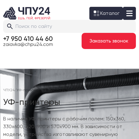
Каталог
+7 950 410 44 60
Заказать звонок
zaiavka@chpu24.com
ЧПУ24
/
УФ-принтеры
/
УФ-принтеры
УФ-принтеры
В наличии УФ-принтеры с рабочим полем: 150х360,
330х600, 420х900 и 570х900 мм. В зависимости от
модели, устройства изготавливают сувенирную