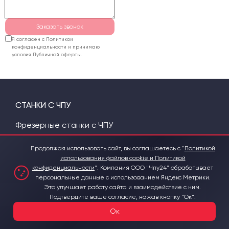
Заказать звонок
Я согласен с Политикой
конфиденциальности и принимаю
условия Публичной оферты.
СТАНКИ С ЧПУ
Фрезерные станки с ЧПУ
Лазерные станки с ЧПУ
Продолжая использовать сайт, вы соглашаетесь с "
Политикой
использования файлов cookie и Политикой
Лазерные станки для резки
конфиденциальности
".
Компания ООО "Чпу24" обрабатывает
металла с ЧПУ
персональные данные с использованием Яндекс Метрики.
Это улучшает работу сайта и взаимодействие с ним.
УФ-Принтеры
Подтвердите ваше согласие, нажав кнопку "Ок".
Аппараты сварки пластика
Ок