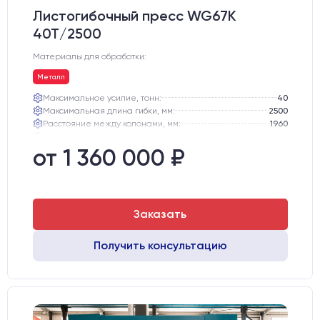
Листогибочный пресс WG67K
40T/2500
Материалы для обработки:
Металл
Максимальное усилие, тонн:
40
Максимальная длина гибки, мм:
2500
Расстояние между колонами, мм:
1960
Глубина зева, мм:
230
Ход траверсы, мм:
100
от 1 360 000 ₽
Максимальная высота открывания, мм:
320
Заказать
Получить консультацию