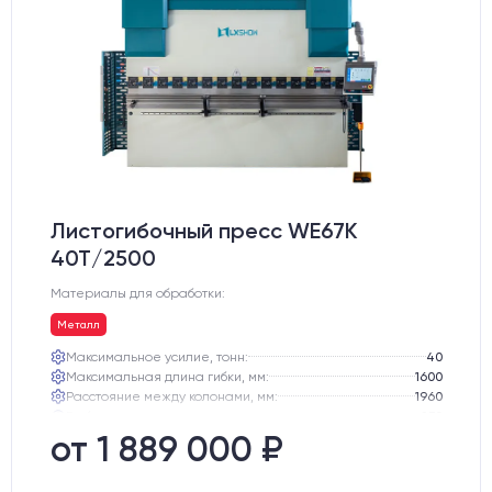
Листогибочный пресс WE67K
40T/2500
Материалы для обработки:
Металл
Максимальное усилие, тонн:
40
Максимальная длина гибки, мм:
1600
Расстояние между колонами, мм:
1960
Глубина зева, мм:
230
Ход траверсы, мм:
100
от 1 889 000 ₽
Максимальная высота открывания, мм:
320