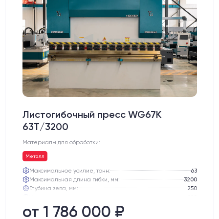
Листогибочный пресс WG67K
63T/3200
Материалы для обработки:
Металл
Максимальное усилие, тонн:
63
Максимальная длина гибки, мм:
3200
Глубина зева, мм:
250
Ход траверсы, мм:
100
Максимальная высота открывания, мм:
360
от 1 786 000 ₽
Скорость перемещения траверсы, мм/с:
85