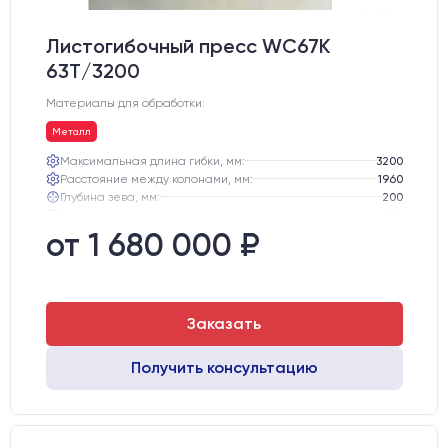
Листогибочный пресс WС67K
63T/3200
Материалы для обработки:
Металл
Максимальная длина гибки, мм:
3200
Расстояние между колонами, мм:
1960
Глубина зева, мм:
200
Ход траверсы, мм:
100
Максимальная высота открывания, мм:
280
от 1 680 000 ₽
Рабочая скорость гибки, мм/с:
6,8
Заказать
Получить консультацию