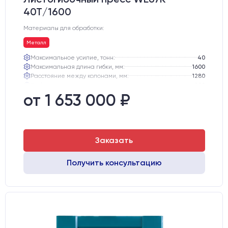
40T/1600
Материалы для обработки:
Металл
Максимальное усилие, тонн:
40
Максимальная длина гибки, мм:
1600
Расстояние между колонами, мм:
1280
Глубина зева, мм:
200
Ход траверсы, мм:
80
от 1 653 000 ₽
Максимальная высота открывания, мм:
280
Заказать
Получить консультацию