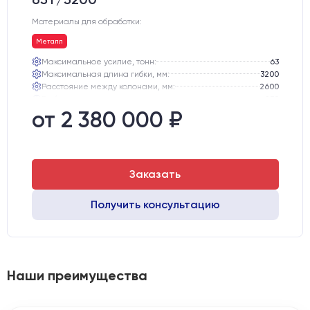
Материалы для обработки:
Металл
Максимальное усилие, тонн:
63
Максимальная длина гибки, мм:
3200
Расстояние между колонами, мм:
2600
Глубина зева, мм:
250
Ход траверсы, мм:
100
от 2 380 000 ₽
Максимальная высота открывания, мм:
320
Заказать
Получить консультацию
Наши преимущества