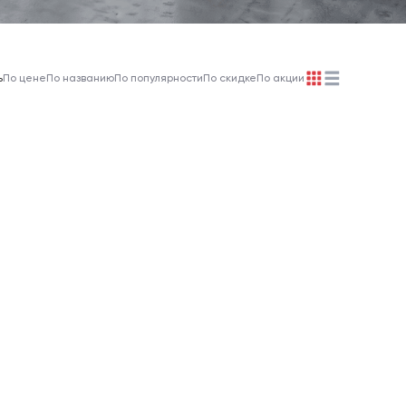
ь
По цене
По названию
По популярности
По скидке
По акции