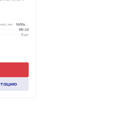
нка, мм:
1600х2500
ER-20
3 шт.
Жидкостное
подготовка под "Вакуумный стол" с Т-пазами
Шаговые
ьтацию