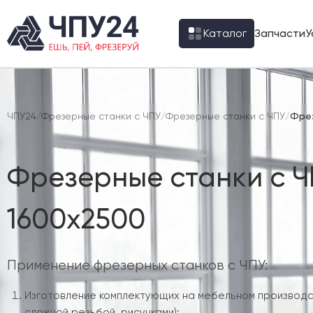
Каталог
Запчасти
У
ЧПУ24
/
Фрезерные станки с ЧПУ
/
Фрезерные станки с ЧПУ
/
Фрез
Фрезерные станки с Ч
1600х2500
Применение фрезерных станков с ЧПУ:
Изготовление комплектующих на мебельном производс
сложной резьбой, рисунками);