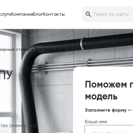
слуги
Компания
Блог
Контакты
ерные станки с ЧПУ 1600х2500
ПУ
Поможем 
модель
Заполните форму — 
Ваше имя
тве (элементы со