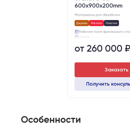
600x900x200mm
Материалы для обработки:
Дерево
Металл
Пластик
Рабочее поле фрезерного ста
Цанга:
Подшипники шпинделя:
от 260 000 
Вид охлаждения:
Стол:
Двигатели:
Заказать
Получить консул
Особенности