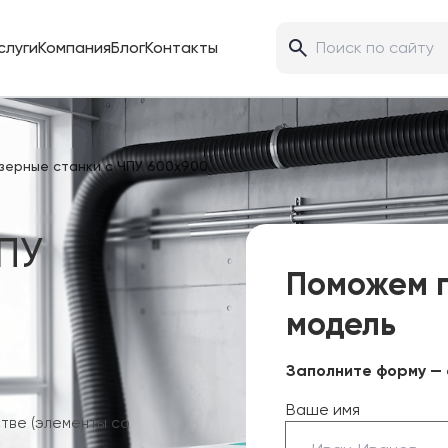
слуги
Компания
Блог
Контакты
ерные станки с ЧПУ 600х900
ПУ
Поможем 
модель
Заполните форму — 
Ваше имя
тве (элементы со