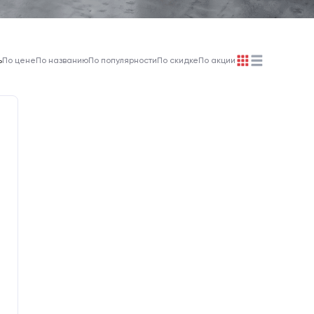
ь
По цене
По названию
По популярности
По скидке
По акции