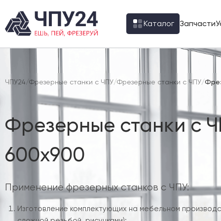
Каталог
Запчасти
У
ЧПУ24
/
Фрезерные станки с ЧПУ
/
Фрезерные станки с ЧПУ
/
Фрез
Фрезерные станки с Ч
600х900
Применение фрезерных станков с ЧПУ:
Изготовление комплектующих на мебельном производс
сложной резьбой, рисунками);