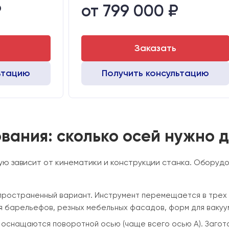
₽
от 799 000 ₽
Алюминиевый стол с Т-пазами и жертвенным пластиком
Стол:
Алюминиевый стол с Т-пазами и жертвенным пластиком
Шаговые
Двигатели:
Chuangwei 450
Заказать
ьтацию
Получить консультацию
вания: сколько осей нужно 
ю зависит от кинематики и конструкции станка. Оборуд
распространенный вариант. Инструмент перемещается в тре
ия барельефов, резных мебельных фасадов, форм для вакуу
 оснащаются поворотной осью (чаще всего осью A). Загото