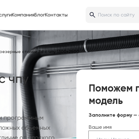
слуги
Компания
Блог
Контакты
резерные станки 3d с чпу 1300х2500
с чпу
Поможем 
модель
Заполните форму — 
ым программным
сложных объемных
Ваше имя
тличие от плоского