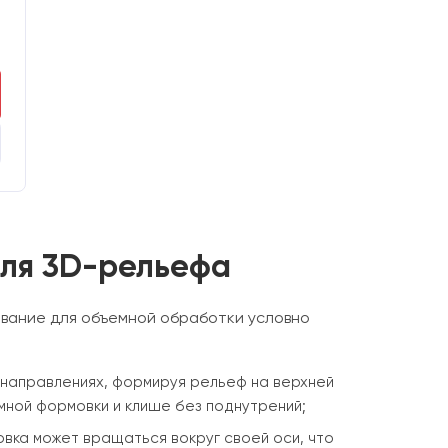
B
для 3D-рельефа
ование для объемной обработки условно
х направлениях, формируя рельеф на верхней
мной формовки и клише без поднутрений;
вка может вращаться вокруг своей оси, что