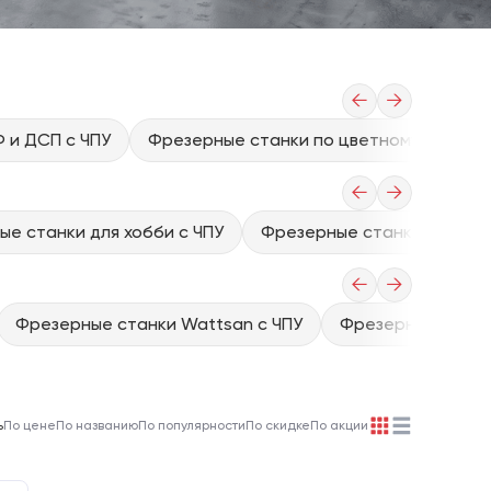
←
→
 и ДСП с ЧПУ
Фрезерные станки по цветному металлу
←
→
е станки для хобби с ЧПУ
Фрезерные станки для до
←
→
Фрезерные станки Wattsan с ЧПУ
Фрезерные станки
ь
По цене
По названию
По популярности
По скидке
По акции