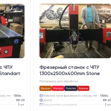
с ЧПУ
Фрезерный станок с ЧПУ
Standart
1300x2500x400mm Stone
Материалы для обработки:
Дерево
Металл
Пластик
Камень
нка, мм:
1300х2500
Рабочее поле фрезерного станка, мм:
1300х2500
ER-20
Цанга:
ER-2
3 шт.
Подшипники шпинделя:
3 шт
Жидкостное
Вид охлаждения:
Жидкостно