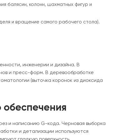
я балясин, колонн, шахматных фигур и
еля и вращение самого рабочего стола).
нности, инженерии и дизайна. В
нов и пресс-форм. В деревообработке
томатологии (выточка коронок из диоксида
о обеспечения
рез и написанию G-кода. Черновая выборка
аботки и детализации используются
мируют гладкую поверхность.