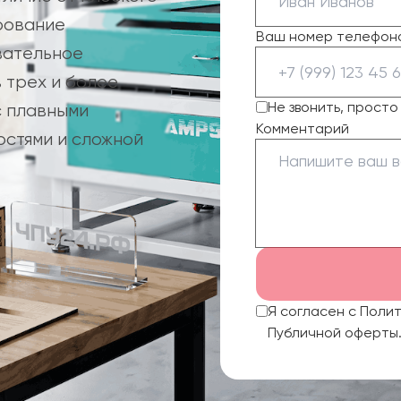
рование
Ваш номер телефон
вательное
 трех и более
Не звонить, прост
с плавными
Комментарий
стями и сложной
Я согласен с Поли
Публичной оферты