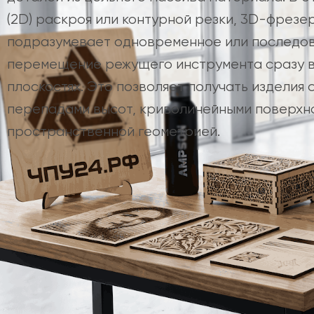
(2D) раскроя или контурной резки, 3D-фрезе
подразумевает одновременное или последо
перемещение режущего инструмента сразу в
плоскостях. Это позволяет получать изделия 
перепадами высот, криволинейными поверхно
пространственной геометрией.