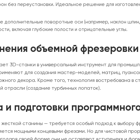
он без переустановки. Идеальное решение для изготовлени
 дополнительные поворотные оси (например, наклон шпинд
ти, включая глубокие полости и отрицательные углы.
нения объемной фрезеровки
ет 3D-станки в универсальный инструмент для промышле
рименяют для создания мастер-моделей, матриц, пуансо
жного декора. Кроме того, технология востребована в с
й отрасли (создание турбинных лопаток).
 и подготовки программног
жесткой станины — требуется особый подход к выбору ф
яется мощными концевыми фрезами. Но для чистовой прор
агодаря своей форме они не оставляют «ступенек» и фор