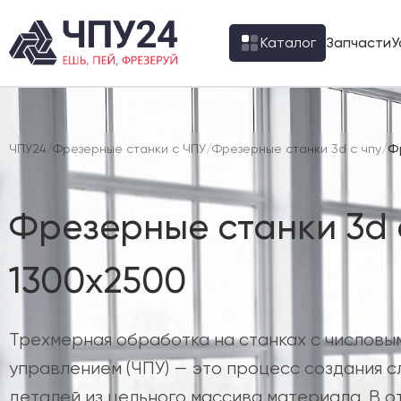
Каталог
Запчасти
У
ЧПУ24
/
Фрезерные станки с ЧПУ
/
Фрезерные станки 3d с чпу
/
Ф
Фрезерные станки 3d 
1300х2500
Трехмерная обработка на станках с числов
управлением (ЧПУ) — это процесс создания 
деталей из цельного массива материала. В о