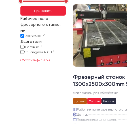
Применить
Рабочее поле
фрезерного станка,
мм
2
1300х2500
Двигатели
1
Шаговые
1
Chuangwei 450B
Сбросить фильтры
Фрезерный станок 
1300x2500x300mm 
Материалы для обработки:
Дерево
Металл
Пластик
Рабочее поле фрезерного ста
Цанга:
Подшипники шпинделя:
Вид охлаждения: