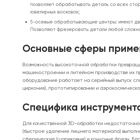
позволяет обрабатывать деталь со всех стор
ювелирных восковок;
5-осевые обрабатывающие центры: имеют две
Позволяют фрезеровать детали любой сложнос
Основные сферы приме
Возможность высокоточной обработки превраща
машиностроении и литейном производстве их п
оборудование работает на серийный выпуск сло
циркония), прототипировании и аэрокосмическо
Специфика инструмента
Для качественной 3D-обработки недостаточно 
(быстрое удаление лишнего материала) выполн
сферические (шариковые) и конусные фрезы. Бл