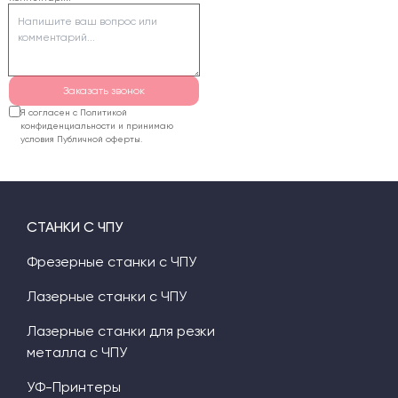
правильно задать
уклоны стенок букв,
припуски на толщину
бумаги и стратегию
черновой обработки.
Заказать звонок
Я согласен с Политикой
конфиденциальности и принимаю
условия Публичной оферты.
СТАНКИ С ЧПУ
Фрезерные станки с ЧПУ
Лазерные станки с ЧПУ
Лазерные станки для резки
металла с ЧПУ
УФ-Принтеры