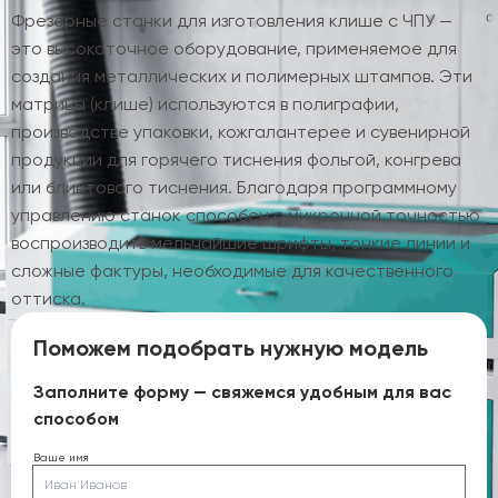
Фрезерные станки для изготовления клише с ЧПУ —
это высокоточное оборудование, применяемое для
создания металлических и полимерных штампов. Эти
матрицы (клише) используются в полиграфии,
производстве упаковки, кожгалантерее и сувенирной
продукции для горячего тиснения фольгой, конгрева
или блинтового тиснения. Благодаря программному
управлению станок способен с микронной точностью
воспроизводить мельчайшие шрифты, тонкие линии и
сложные фактуры, необходимые для качественного
оттиска.
Поможем подобрать нужную модель
Заполните форму — свяжемся удобным для вас
способом
Ваше имя