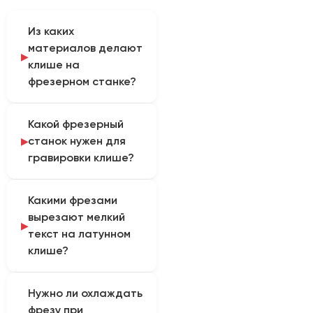
Из каких
материалов делают
клише на
фрезерном станке?
Клише для горячего
Какой фрезерный
тиснения фольгой или
станок нужен для
конгрева
гравировки клише?
изготавливают из
латуни или магния. Эти
Нужен станок
металлы отлично
Какими фрезами
портального типа
фрезеруются, хорошо
вырезают мелкий
повышенной жесткости
проводят и удерживают
текст на латунном
(тяжелая чугунная
тепло, а также
клише?
станина) с небольшим
выдерживают огромное
рабочим полем
давление пресса.
Для снятия основного
(например, 400х400
Нужно ли охлаждать
фона применяют
мм). Главное
фрезу при
концевые фрезы по