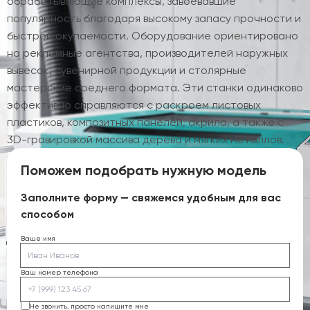
обрабатывающие комплексы, завоевавшие
популярность благодаря высокому запасу прочности и
быстрой окупаемости. Оборудование ориентировано
на рекламные агентства, производителей наружных
вывесок, сувенирной продукции и столярные
мастерские среднего формата. Эти станки одинаково
эффективно справляются с раскроем листовых
пластиков, композитных панелей, акрила, а также с
3D-гравировкой массива дерева и мягких металлов.
Поможем подобрать нужную модель
Заполните форму — свяжемся удобным для вас
способом
Ваше имя
Ваш номер телефона
Не звонить, просто напишите мне