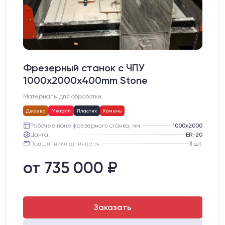
Фрезерный станок с ЧПУ
1000x2000х400mm Stone
Материалы для обработки:
Дерево
Металл
Пластик
Камень
Рабочее поле фрезерного станка, мм:
1000х2000
Цанга:
ER-20
Подшипники шпинделя:
3 шт.
Вид охлаждения:
Жидкостное
Стол:
Алюминиевый стол с Т-пазами и жертвенным пластиком
от 735 000 ₽
Двигатели:
Chuangwei 450B
Заказать