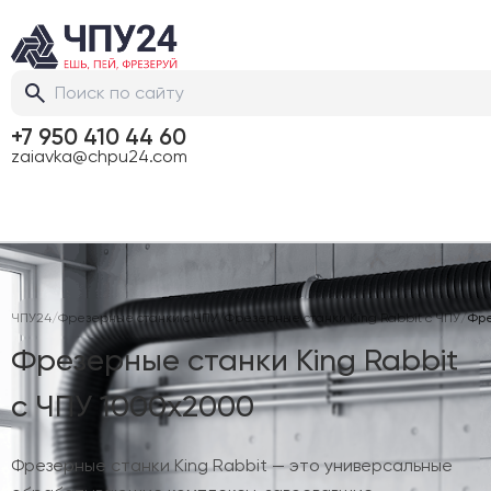
+7 950 410 44 60
zaiavka@chpu24.com
ЧПУ24
/
Фрезерные станки с ЧПУ
/
Фрезерные станки King Rabbit с ЧПУ
/
Фре
Фрезерные станки King Rabbit
с ЧПУ 1000х2000
Фрезерные станки King Rabbit — это универсальные