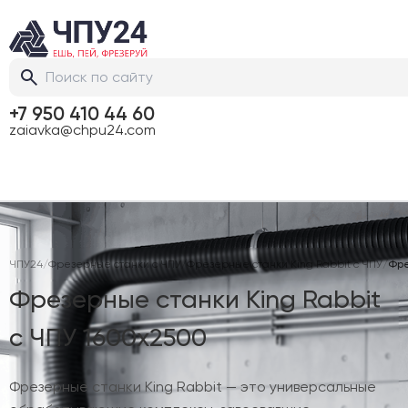
+7 950 410 44 60
zaiavka@chpu24.com
ЧПУ24
/
Фрезерные станки с ЧПУ
/
Фрезерные станки King Rabbit с ЧПУ
/
Фре
Фрезерные станки King Rabbit
с ЧПУ 1600х2500
Фрезерные станки King Rabbit — это универсальные