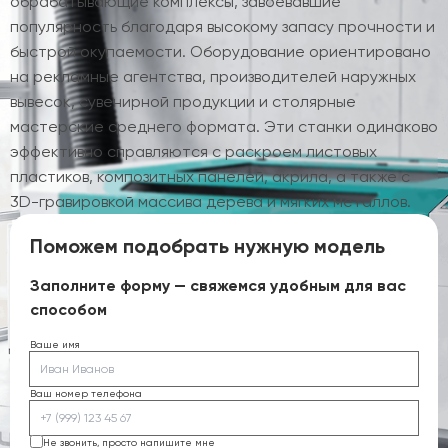
обрабатывающие комплексы, завоевавшие
популярность благодаря высокому запасу прочности и
быстрой окупаемости. Оборудование ориентировано
на рекламные агентства, производителей наружных
вывесок, сувенирной продукции и столярные
мастерские среднего формата. Эти станки одинаково
эффективно справляются с раскроем листовых
пластиков, композитных панелей, акрила, а также с
3D-гравировкой массива дерева и мягких металлов.
Поможем подобрать нужную модель
Заполните форму — свяжемся удобным для вас
способом
Ваше имя
Ваш номер телефона
Не звонить, просто напишите мне