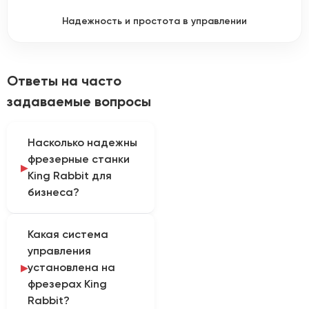
Надежность и простота в управлении
Ответы на часто
задаваемые вопросы
Насколько надежны
фрезерные станки
King Rabbit для
бизнеса?
Бренд King Rabbit
Какая система
давно присутствует на
управления
рынке и
установлена на
зарекомендовал себя
фрезерах King
как 'рабочая лошадка' в
Rabbit?
сегменте среднего