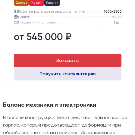
Дерево
Металл
Пластик
Рабочее поле фрезерного станка, мм:
1600х2500
Цанга:
ER-20
Подшипники шпинделя:
3 шт.
Вид охлаждения:
Жидкостное
Стол:
подготовка под "Вакуумный стол" с Т-пазами
от 545 000 ₽
Двигатели:
Шаговые
Заказать
Получить консультацию
Баланс механики и электроники
В основе конструкции лежит жесткий цельносварной
каркас, который предотвращает деформации при
обработке плотных материалов. Использование