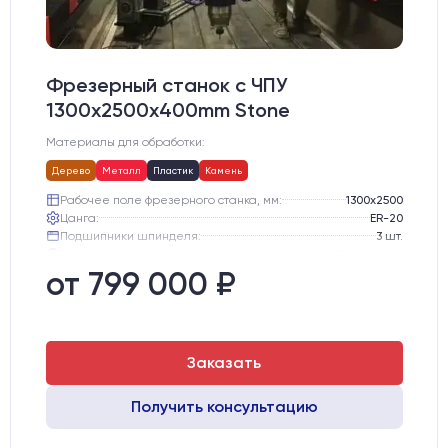
Фрезерный станок с ЧПУ
1300x2500x400mm Stone
Материалы для обработки:
Дерево
Металл
Пластик
Камень
Рабочее поле фрезерного станка, мм:
1300х2500
Цанга:
ER-20
Подшипники шпинделя:
3 шт.
Вид охлаждения:
Жидкостное
Стол:
Алюминиевый стол с Т-пазами и жертвенным пластиком
от 799 000 ₽
Двигатели:
Chuangwei 450B
Заказать
Получить консультацию