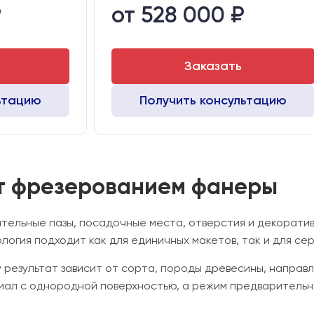
₽
от 528 000 ₽
Стол:
Чугунный стол с Т-пазами + Ванна
Жидкостное
Тип стола:
Подвижны
Алюминиевый стол с Т-пазами и жертвенным пластиком
Шаговые
Заказать
ьтацию
Получить консультацию
ют фрезерованием фанеры
ительные пазы, посадочные места, отверстия и декорат
логия подходит как для единичных макетов, так и для се
 результат зависит от сорта, породы древесины, направ
иал с однородной поверхностью, а режим предварительно