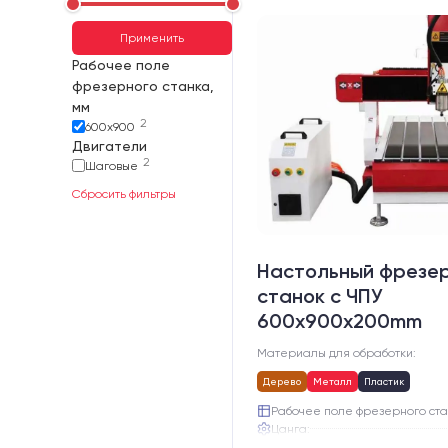
Применить
Рабочее поле
фрезерного станка,
мм
2
600х900
Двигатели
2
Шаговые
Сбросить фильтры
Настольный фрезе
станок с ЧПУ
600x900x200mm
Материалы для обработки:
Дерево
Металл
Пластик
Рабочее поле фрезерного ста
Цанга:
Подшипники шпинделя: