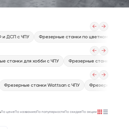
←
→
 и ДСП с ЧПУ
Фрезерные станки по цветному металлу
←
→
е станки для хобби с ЧПУ
Фрезерные станки 3d с чп
←
→
Фрезерные станки Wattsan с ЧПУ
Фрезерные станки
ь
По цене
По названию
По популярности
По скидке
По акции