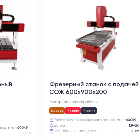
рный
Фрезерный станок с подачей
СОЖ 600х900х200
Материалы для обработки:
Дерево
Металл
Пластик
Рабочее поле фрезерного станка, мм:
600х900
Цанга:
ER-2
нка, мм:
600х900
Подшипники шпинделя:
3 шт
ER-16
Вид охлаждения:
Жидкостно
3 шт.