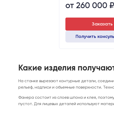
от 260 000 
Вид охлаждения:
Стол:
Двигатели:
Заказать
Получить консул
Какие изделия получа
На станке вырезают контурные детали, соедин
рельеф, надписи и объемные поверхности. Техно
Фанера состоит из слоев шпона и клея, поэтому
пустот. Для лицевых деталей используют матер