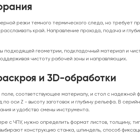
горания
ерной резки темного термического следа, но требует пр
 расслаивать край. Направление прохода, подача и глуб
ы подходящей геометрии, подкладочный материал и чист
поддерживая чистоту рабочей зоны и направляющих.
раскроя и 3D-обработки
 поле, соответствующее материалу, и стол с надежной 
 по оси Z - высоту заготовок и глубину рельефа. В сери
ания и удобство смены инструмента.
ре с ЧПУ, нужно определить формат листов, толщину, тип
 выбирают конструкцию станка, шпиндель, способ фиксац