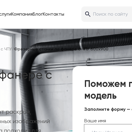
слуги
Компания
Блог
Контакты
 с ЧПУ
/
Фрезерные станки по фанере с ЧПУ 600х900
 фанере с
Поможем 
модель
Заполните форму — 
т раскрой,
фных изображений
Ваше имя
а подходит для