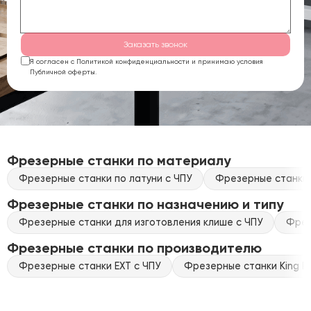
Заказать звонок
Я согласен с Политикой конфиденциальности и принимаю условия
Публичной оферты.
Фрезерные станки по материалу
Фрезерные станки по латуни с ЧПУ
Фрезерные станки 
Фрезерные станки по назначению и типу
Фрезерные станки для изготовления клише с ЧПУ
Фрез
Фрезерные станки по производителю
Фрезерные станки EXT с ЧПУ
Фрезерные станки King Ra