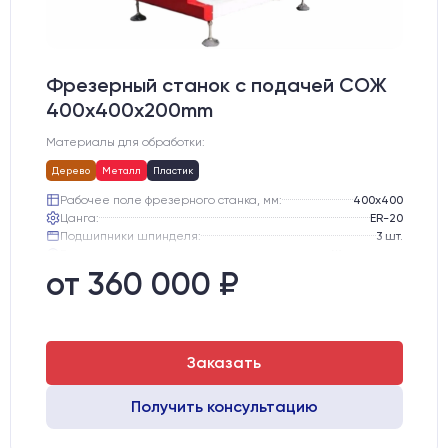
Фрезерный станок с подачей СОЖ
400x400x200mm
Материалы для обработки:
Дерево
Металл
Пластик
Рабочее поле фрезерного станка, мм:
400х400
Цанга:
ER-20
Подшипники шпинделя:
3 шт.
Вид охлаждения:
Жидкостное
Стол:
Чугунный стол с Т-пазами + Ванна
от 360 000 ₽
Тип стола:
Подвижный
Заказать
Получить консультацию