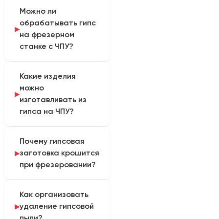
Можно ли
обрабатывать гипс
на фрезерном
станке с ЧПУ?
Такая обработка
Какие изделия
возможна только после
можно
проверки конкретной
изготавливать из
модели станка и теста
гипса на ЧПУ?
материала. В
карточках
При подходящей
оборудования на
Почему гипсовая
конфигурации станок
странице гипс отдельно
заготовка крошится
используют для
не указан, поэтому
при фрезеровании?
обработки рельефов,
совместимость нужно
декоративных
подтверждать по
Причиной могут быть
элементов, моделей и
жесткости станка,
Как организовать
неоднородность или
форм. Допустимая
шпинделю, оснастке и
удаление гипсовой
недостаточная
глубина и детализация
требованиям к
пыли?
прочность материала,