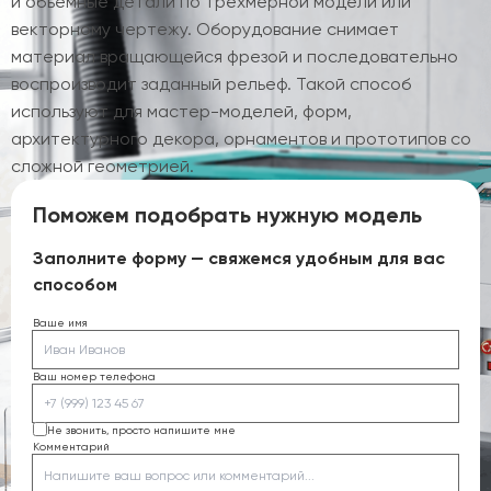
и объемные детали по трехмерной модели или
векторному чертежу. Оборудование снимает
материал вращающейся фрезой и последовательно
воспроизводит заданный рельеф. Такой способ
используют для мастер-моделей, форм,
архитектурного декора, орнаментов и прототипов со
сложной геометрией.
Поможем подобрать нужную модель
Заполните форму — свяжемся удобным для вас
способом
Ваше имя
Ваш номер телефона
Не звонить, просто напишите мне
Комментарий