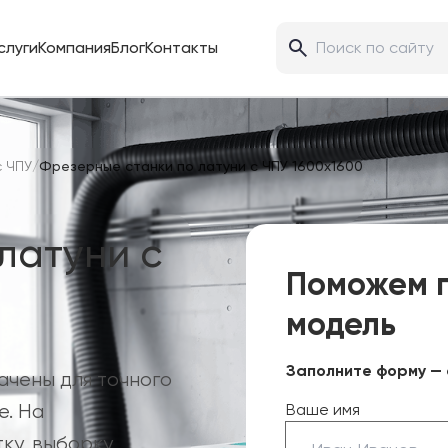
слуги
Компания
Блог
Контакты
с ЧПУ
/
Фрезерные станки по латуни с ЧПУ 1600х1600
латуни с
Поможем 
модель
Заполните форму — 
ачены для точного
е. На
Ваше имя
ку, выборку