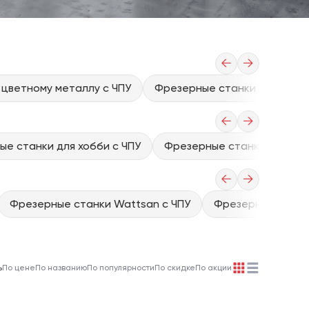
←
→
 цветному металлу с ЧПУ
Фрезерные станки по ПВХ с 
←
→
е станки для хобби с ЧПУ
Фрезерные станки 3d с чп
←
→
Фрезерные станки Wattsan с ЧПУ
Фрезерные станки
ь
По цене
По названию
По популярности
По скидке
По акции