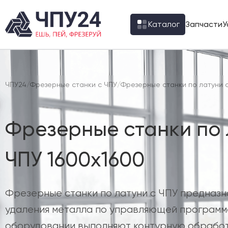
Каталог
Запчасти
У
ЧПУ24
/
Фрезерные станки с ЧПУ
/
Фрезерные станки по латуни 
Фрезерные станки по 
ЧПУ 1600х1600
Фрезерные станки по латуни с ЧПУ предназн
удаления металла по управляющей программ
оборудовании выполняют контурную обработ