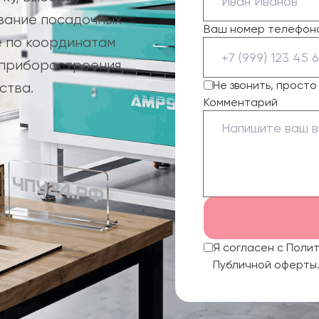
ование посадочных
Ваш номер телефон
 по координатам
 приборостроения,
Не звонить, прост
ства.
Комментарий
Я согласен с Поли
Публичной оферты