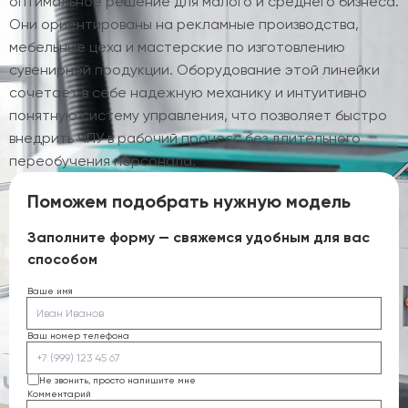
оптимальное решение для малого и среднего бизнеса.
Они ориентированы на рекламные производства,
мебельные цеха и мастерские по изготовлению
сувенирной продукции. Оборудование этой линейки
сочетает в себе надежную механику и интуитивно
понятную систему управления, что позволяет быстро
внедрить ЧПУ в рабочий процесс без длительного
переобучения персонала.
Поможем подобрать нужную модель
Заполните форму — свяжемся удобным для вас
способом
Ваше имя
Ваш номер телефона
Не звонить, просто напишите мне
Комментарий