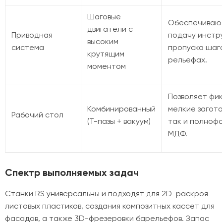
Шаговые
Обеспечиваю
двигатели с
Приводная
подачу инстр
высоким
система
пропуска шаг
крутящим
рельефах.
моментом
Позволяет фи
Комбинированный
мелкие загот
Рабочий стол
(Т-пазы + вакуум)
так и полноф
МДФ.
Спектр выполняемых задач
Станки RS универсальны и подходят для 2D-раскроя
листовых пластиков, создания композитных кассет для
фасадов, а также 3D-фрезеровки барельефов. Запас