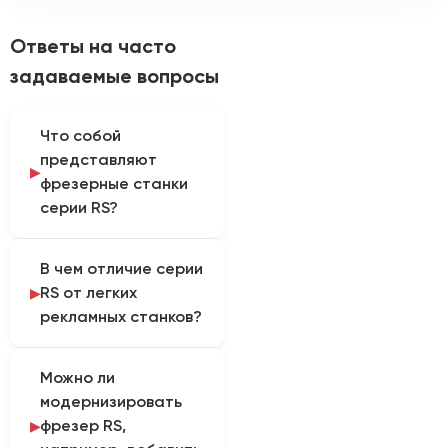
Ответы на часто
задаваемые вопросы
Что собой
представляют
фрезерные станки
серии RS?
Фрезерные станки RS
В чем отличие серии
(маркировка часто
RS от легких
указывает на Router
рекламных станков?
Standard/Serious или
линейку конкретного
Станки RS обычно
бренда) — это класс
Можно ли
комплектуются
оборудования средней
модернизировать
усиленной рамной
и высокой жесткости.
фрезер RS,
станиной, профильными
Они предназначены для