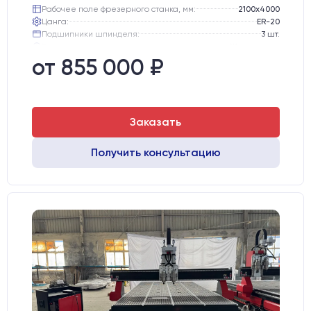
Рабочее поле фрезерного станка, мм:
2100х4000
Цанга:
ER-20
Подшипники шпинделя:
3 шт.
Вид охлаждения:
Жидкостное
Стол:
Алюминиевый стол с Т-пазами и жертвенным пластиком
от 855 000 ₽
Двигатели:
Chuangwei 450B
Заказать
Получить консультацию