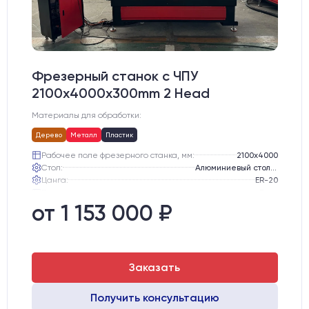
Фрезерный станок с ЧПУ
2100x4000x300mm 2 Head
Материалы для обработки:
Дерево
Металл
Пластик
Рабочее поле фрезерного станка, мм:
2100х4000
Стол:
Алюминиевый стол с Т-пазами и жертвенным пластиком
Цанга:
ER-20
Подшипники шпинделя:
3 шт.
Вид охлаждения:
Жидкостное
от 1 153 000 ₽
Двигатели:
Сервошаговые LeadShine 758
Заказать
Получить консультацию