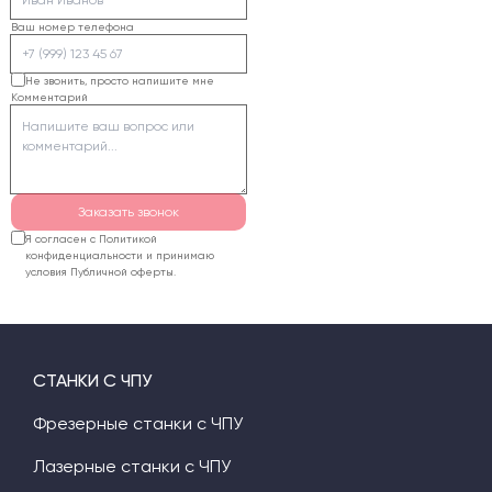
композитных панелей
шпинделем и
Ваш номер телефона
(АКП).
вакуумными помпами
обязательно требуют
Не звонить, просто напишите мне
Комментарий
подключения 380В (три
фазы).
Заказать звонок
Я согласен с Политикой
конфиденциальности и принимаю
условия Публичной оферты.
СТАНКИ С ЧПУ
Фрезерные станки с ЧПУ
Лазерные станки с ЧПУ