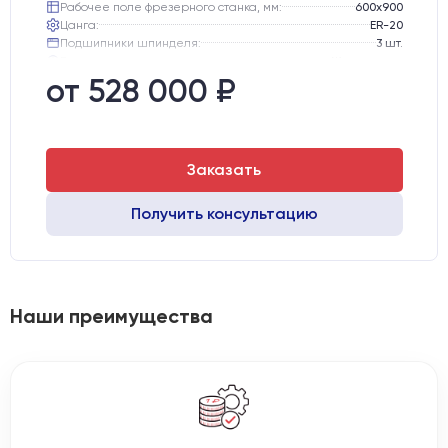
Рабочее поле фрезерного станка, мм:
600х900
Цанга:
ER-20
Подшипники шпинделя:
3 шт.
Вид охлаждения:
Жидкостное
Стол:
Чугунный стол с Т-пазами + Ванна
от 528 000 ₽
Тип стола:
Подвижный
Заказать
Получить консультацию
Наши преимущества