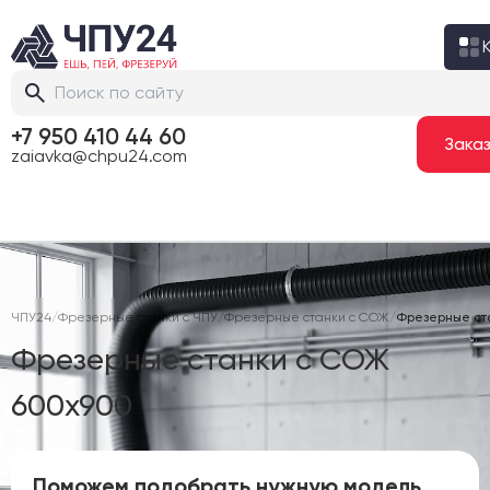
+7 950 410 44 60
zaiavka@chpu24.com
ЧПУ24
/
Фрезерные станки с ЧПУ
/
Фрезерные станки с СОЖ
/
Фрезерные ст
Фрезерные станки с СОЖ
600х900
Поможем подобрать нужную модель