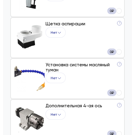
0
₽
Щетка аспирации
?
Нет
0
₽
Установка системы масляный
?
туман
Нет
0
₽
Дополнительная 4-ая ось
?
Нет
0
₽