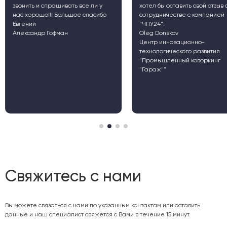
звонить и спрашивать все ли у
хотел бы оставить свой отзыв 
нас хорошо!!! Большое спасибо
сотрудничестве с компанией
Евгений
"ЧПУ24".
Александр Гофман
Oleg Donskov
Центр инновационно-
технологического развития
"Промышленный коворкинг
"Гараж""
Свяжитесь с нами
Вы можете связаться с нами по указанным контактам или оставить
данные и наш специалист свяжется с Вами в течение 15 минут.