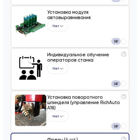
Установка модуля
автовыравнивания
Нет
0
₽
Индивидуальное обучение
?
операторов станка
Нет
0
₽
Установка поворотного
?
шпинделя (управление RichAuto
A18)
Нет
0
₽
Фрезы (4 шт.)
?