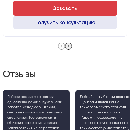
Заказать
Получить консультацию
Отзывы
Доброе время суток, фирму
Добрый день! Я администрат
однозначно рекомендую! с нами
"Центра инновационно-
работал менеджер Евгений,
технологического развития
очень вежливый и компетентный
"Промышленный коворкинг
специалист. Все рассказал и
"Гараж", подразделение
объяснил, даже спустя месяц
"Донского государственного
использования не переставал
технического университета", 