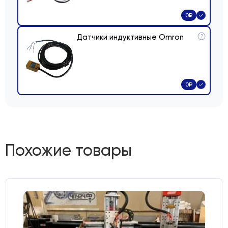
0
₽
Датчики индуктивные Omron
?
0
₽
Похожие товары