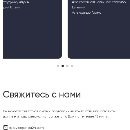
нас хорошо!!! Большое спасибо
сотрудничестве с ком
Евгений
"ЧПУ24".
Александр Гофман
Oleg Donskov
Центр инновационно-
технологического раз
"Промышленный ковор
"Гараж""
Свяжитесь с нами
Вы можете связаться с нами по указанным контактам или оставить
данные и наш специалист свяжется с Вами в течение 15 минут.
zaiavka@chpu24.com