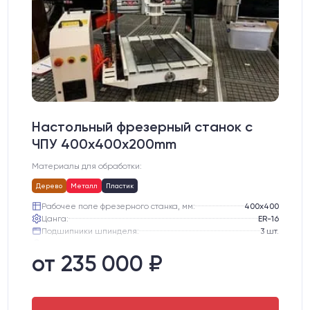
Настольный фрезерный станок с
ЧПУ 400x400x200mm
Материалы для обработки:
Дерево
Металл
Пластик
Рабочее поле фрезерного станка, мм:
400х400
Цанга:
ER-16
Подшипники шпинделя:
3 шт.
Вид охлаждения:
Жидкостное
от 235 000 ₽
Стол:
Алюминиевый стол с Т-пазами и жертвенным пластиком
Двигатели:
Шаговые