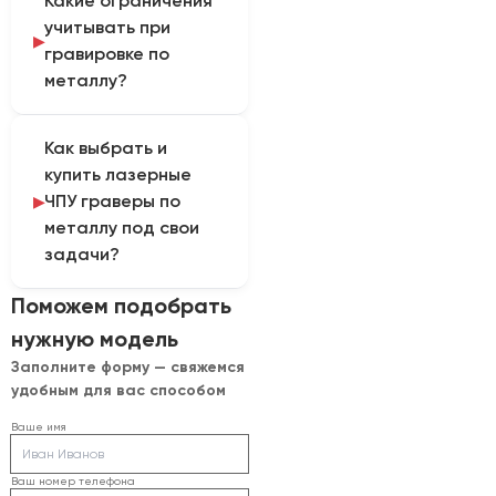
Какие ограничения
зависят от мощности,
задачи.
учитывать при
длительности импульса,
гравировке по
площади заливки,
металлу?
количества проходов и
линзы. Их проверяют до
Для цилиндрических
закрепления рабочего
Как выбрать и
деталей требуется
режима.
купить лазерные
поворотная оснастка.
ЧПУ граверы по
При этом рабочая зона
металлу под свои
должна
задачи?
соответствовать
требованиям защиты от
Для расчета
Поможем подобрать
лазерного излучения.
комплектации
нужную модель
передайте следующие
Заполните форму — свяжемся
сведения: вид металла,
удобным для вас способом
требуемую глубину,
размер маркировки,
Ваше имя
рабочее поле,
серийность и
Ваш номер телефона