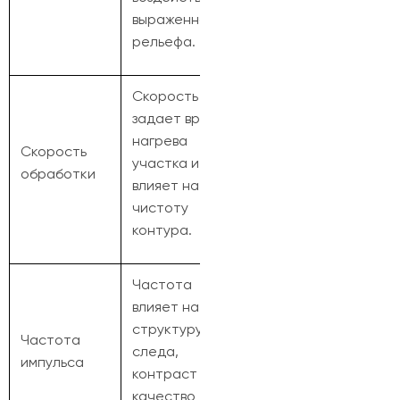
выраженность
рельефа.
Скорость
задает время
нагрева
Скорость
участка и
обработки
влияет на
чистоту
контура.
Частота
влияет на
структуру
Частота
следа,
импульса
контраст и
качество