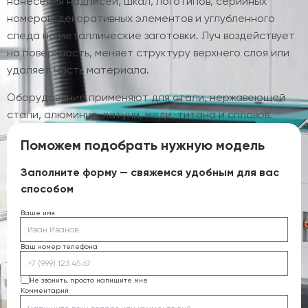
нанесения надписей, шкал, логотипов, серийных
номеров, декоративных элементов и углубленного
следа на металлические заготовки. Луч воздействует
на поверхность, меняет структуру верхнего слоя или
удаляет часть материала.
Оборудование применяют для стали, нержавеющей
стали, алюминия, латуни, меди, титана и сплавов.
Поможем подобрать нужную модель
Заполните форму — свяжемся удобным для вас
способом
Ваше имя
Ваш номер телефона
Не звонить, просто напишите мне
Комментарий