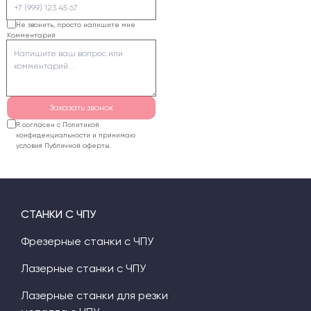
необходимость
поворотного
Не звонить, просто напишите мне
Комментарий
устройства. В ЧПУ24 по
ним подберут модель,
рассчитают стоимость
и согласуют условия
поставки. На
Заказать звонок
оборудование
Я согласен с Политикой
действует гарантия 12
конфиденциальности и принимаю
условия Публичной оферты.
месяцев.
СТАНКИ С ЧПУ
Фрезерные станки с ЧПУ
Лазерные станки с ЧПУ
Лазерные станки для резки