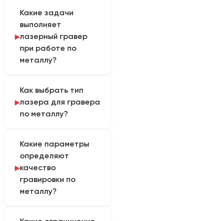
Какие задачи
выполняет
лазерный гравер
при работе по
металлу?
Гравер наносит
Как выбрать тип
постоянную
лазера для гравера
маркировку и может
по металлу?
снимать слой металла
для получения рельефа.
Для стали, алюминия,
Так определяется
Какие параметры
латуни и большинства
практическая область
определяют
металлических изделий
применения
качество
применяют волоконный
оборудования.
гравировки по
лазер. Окончательный
металлу?
вариант определяют
после оценки
Глубина и скорость
технологической