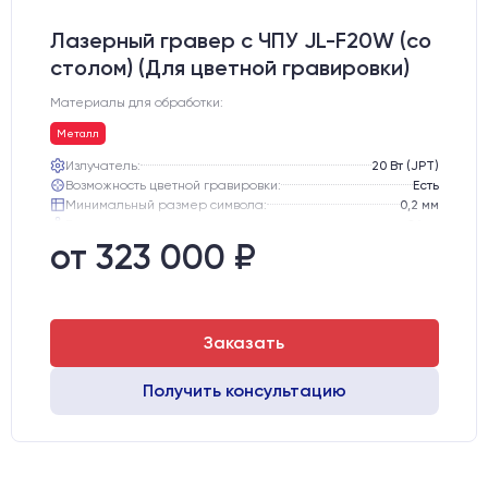
Лазерный гравер с ЧПУ JL-F20W (со
столом) (Для цветной гравировки)
Материалы для обработки:
Металл
Излучатель:
20 Вт (JPT)
Возможность цветной гравировки:
Есть
Минимальный размер символа:
0,2 мм
Вес нетто:
84 кг
Вес брутто:
112 кг
от 323 000 ₽
Транспортный габарит станка, мм:
810х770х1130
Заказать
Получить консультацию