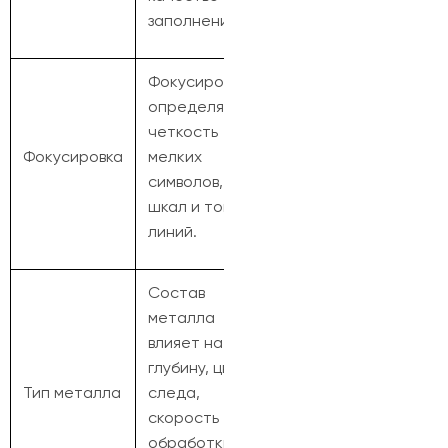
заполнения.
Фокусировка
определяет
четкость
Фокусировка
мелких
символов,
шкал и тонких
линий.
Состав
металла
влияет на
глубину, цвет
Тип металла
следа,
скорость
обработки и