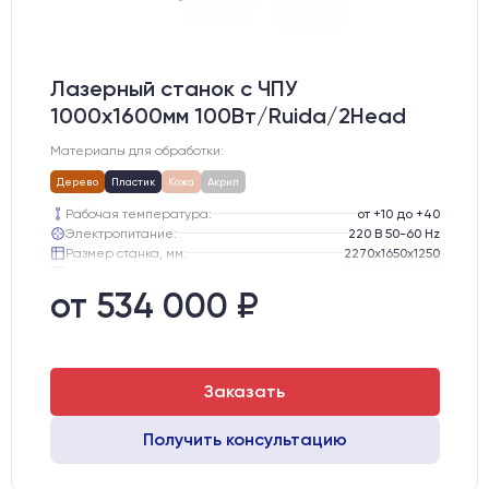
Лазерный станок c ЧПУ
1000х1600мм 100Вт/Ruida/2Head
Материалы для обработки:
Дерево
Пластик
Кожа
Акрил
Рабочая температура:
от +10 до +40
Электропитание:
220 В 50-60 Hz
Размер станка, мм:
2270х1650х1250
Транспортный размер станка, мм:
2300х1700х1300
Вес брутто:
445 кг
от 534 000 ₽
Шаговые двигатели:
57-го типоразмера с редуктором
Заказать
Получить консультацию