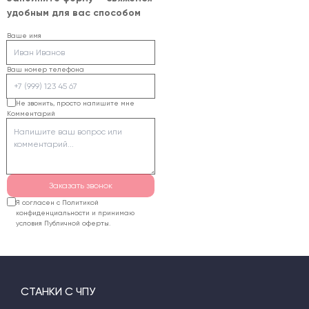
диапазон толщин,
удобным для вас способом
размер рабочего поля,
требуемую
Ваше имя
производительность и
способ загрузки.
Ваш номер телефона
Специалисты ЧПУ24
определят подходящую
Не звонить, просто напишите мне
Комментарий
конфигурацию,
подготовят расчет и
согласуют доставку.
Гарантия на
оборудование
Заказать звонок
составляет 12 месяцев.
Я согласен с Политикой
конфиденциальности и принимаю
условия Публичной оферты.
СТАНКИ С ЧПУ