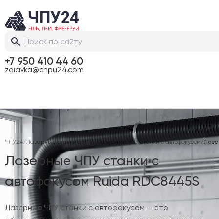
+7 950 410 44 60
zaiavka@chpu24.com
ЧПУ24
/
Лазерные станки с ЧПУ
/
Лазерные ЧПУ станки с автофокусом
/
Лазе
Лазерные ЧПУ станки с
автофокусом Ruida RDC8445S
Лазерные ЧПУ станки с автофокусом — это