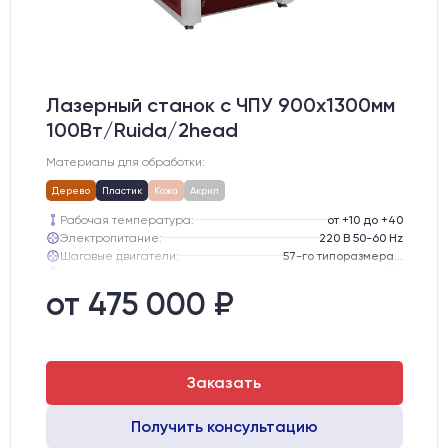
Лазерный станок c ЧПУ 900х1300мм
100Вт/Ruida/2head
Материалы для обработки:
Дерево
Пластик
Кожа
Акрил
Рабочая температура:
от +10 до +40
Электропитание:
220 В 50-60 Hz
Шаговые двигатели:
57-го типоразмера с редуктором
Глубина опускания рабочего стола, мм:
300
Направляющие оси Y:
GER15
от 475 000 ₽
Направляющие оси Х:
GER15
Заказать
Получить консультацию