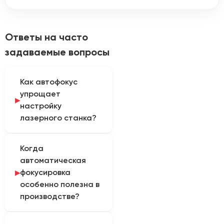
Ответы на часто
задаваемые вопросы
Как автофокус
упрощает
настройку
лазерного станка?
Автофокус
Когда
автоматически
автоматическая
устанавливает
фокусировка
лазерную головку на
особенно полезна в
рабочую высоту
производстве?
относительно
поверхности
Система особенно
материала. При этом