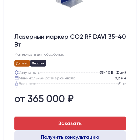
Лазерный маркер CO2 RF DAVI 35-40
Вт
Материалы для обработки:
Дерево
Пластик
Излучатель:
35-40 Вт (Davi)
Минимальный размер символа:
0,2 мм
Вес нетто:
51 кг
Вес брутто:
65 кг
Транспортный габарит станка, мм:
530х760х720
от 365 000 ₽
Заказать
Получить консультацию