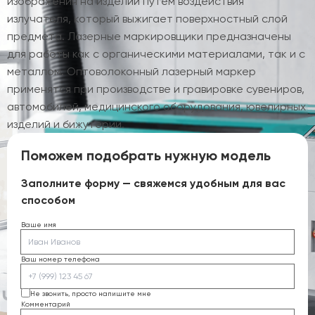
изображения на изделии путем воздействия
излучателя, который выжигает поверхностный слой
предмета. Лазерные маркировщики предназначены
для работы как с органическими материалами, так и с
металлом. Оптоволоконный лазерный маркер
применятся при производстве и гравировке сувениров,
автомобилей, медицинского оборудования, ювелирных
изделий и бижутерии.
Поможем подобрать нужную модель
Заполните форму — свяжемся удобным для вас
способом
Ваше имя
Ваш номер телефона
Не звонить, просто напишите мне
Комментарий