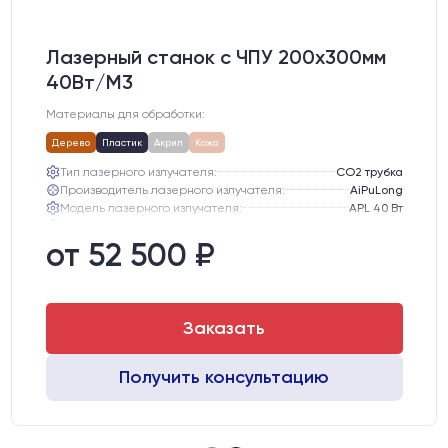
Лазерный станок c ЧПУ 200х300мм
40Вт/М3
Материалы для обработки:
Дерево
Пластик
Акрил
Кожа
Тип лазерного излучателя:
СО2 трубка
Производитель лазерного излучателя:
AiPuLong
Модель лазерного излучателя:
APL 40 Вт
Ресурс лазерного излучателя:
3000 часов (при соблюдении условий эксплуатации)
от 52 500 ₽
Линза:
12 мм ZnSe
Зеркала:
20 мм Mo
Заказать
Получить консультацию