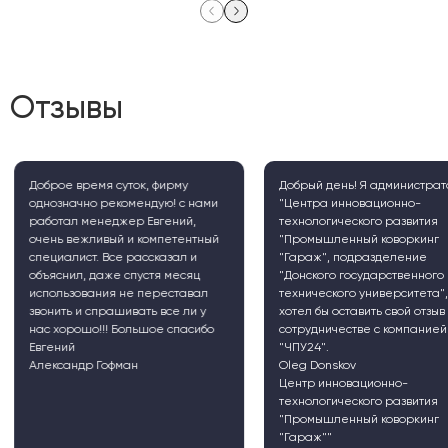
Отзывы
Доброе время суток, фирму
Добрый день! Я администрат
однозначно рекомендую! с нами
"Центра инновационно-
работал менеджер Евгений,
технологического развития
очень вежливый и компетентный
"Промышленный коворкинг
специалист. Все рассказал и
"Гараж", подразделение
объяснил, даже спустя месяц
"Донского государственного
использования не переставал
технического университета", 
звонить и спрашивать все ли у
хотел бы оставить свой отзыв 
нас хорошо!!! Большое спасибо
сотрудничестве с компанией
Евгений
"ЧПУ24".
Александр Гофман
Oleg Donskov
Центр инновационно-
технологического развития
"Промышленный коворкинг
"Гараж""