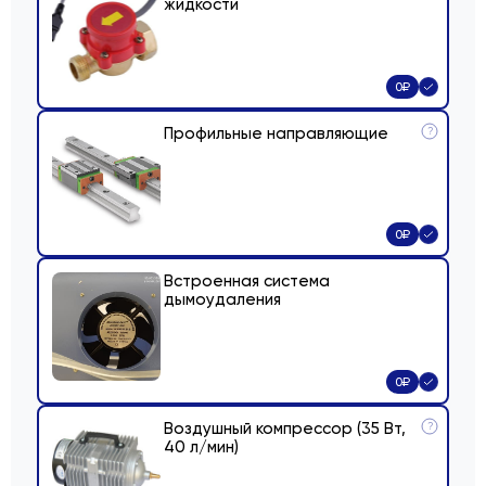
жидкости
0
₽
Профильные направляющие
?
0
₽
Встроенная система
дымоудаления
0
₽
Воздушный компрессор (35 Вт,
?
40 л/мин)