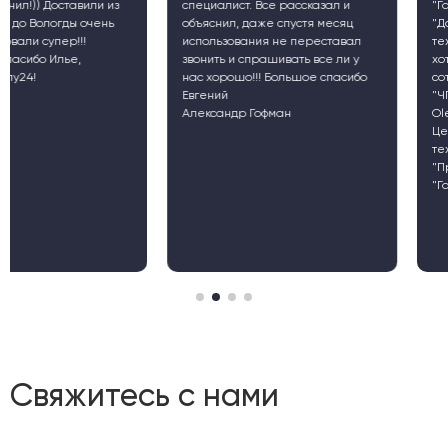
специалист. Все рассказал и
"Гараж", подразделение
объяснил, даже спустя месяц
"Донского государственн
использования не переставал
технического университет
звонить и спрашивать все ли у
хотел бы оставить свой от
нас хорошо!!! Большое спасибо
сотрудничестве с компан
Евгений
"ЧПУ24".
Александр Гофман
Oleg Donskov
Центр инновационно-
технологического развит
"Промышленный коворки
"Гараж""
Свяжитесь с нами