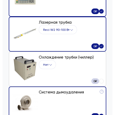
0
₽
Лазерная трубка
Reci W2 90-100 Вт
0
₽
Охлаждение трубки (чиллер)
Нет
0
₽
Система дымоудаления
?