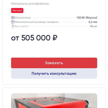
Материалы для обработки:
Металл
Излучатель:
100 Вт (Raycus)
Минимальный размер символа:
0,2 мм
Вес нетто:
84 кг
Вес брутто:
112 кг
Транспортный габарит станка, мм:
810х770х1130
от 505 000 ₽
Заказать
Получить консультацию