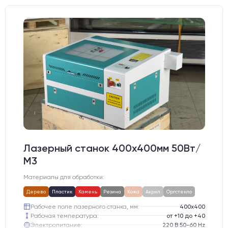
Лазерный станок 400х400мм 50Вт/
М3
Материалы для обработки:
Дерево
Пластик
Камень
Резина
Кожа
Акрил
Оргстекло
Рабочее поле лазерного станка, мм:
400х400
Рабочая температура:
от +10 до +40
Электропитание:
220 В 50-60 Hz