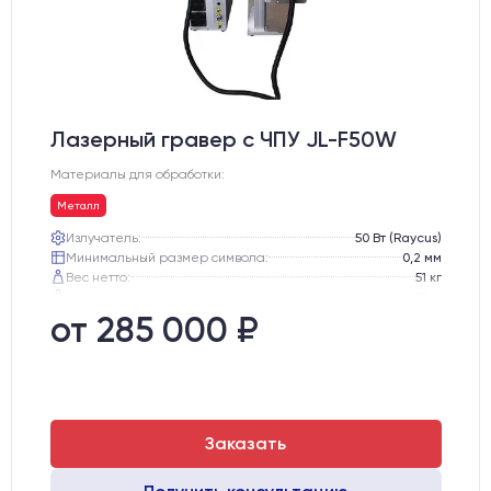
Лазерный гравер с ЧПУ JL-F50W
Материалы для обработки:
Металл
Излучатель:
50 Вт (Raycus)
Минимальный размер символа:
0,2 мм
Вес нетто:
51 кг
Вес брутто:
65 кг
Транспортный габарит станка, мм:
530х760х720
от 285 000 ₽
Заказать