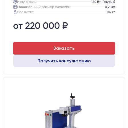
Излучатель:
20 Вт (Raycus)
Минимальный размер символа:
0,2 мм
Вес нетто:
84 кг
Вес брутто:
112 кг
Транспортный габарит станка, мм:
810х770х1130
от 220 000 ₽
Заказать
Получить консультацию