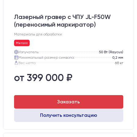
Лазерный гравер с ЧПУ JL-F50W
(переносимый маркиратор)
Материалы для обработки:
Металл
Излучатель:
50 Вт (Raycus)
Минимальный размер символа:
0,2 мм
Вес нетто:
60 кг
Вес брутто:
85 кг
Транспортный габарит станка, мм:
530х760х720
от 399 000 ₽
Заказать
Получить консультацию