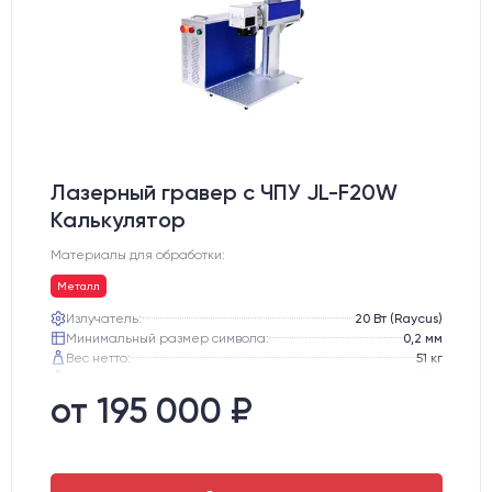
Лазерный гравер с ЧПУ JL-F20W
Калькулятор
Материалы для обработки:
Металл
Излучатель:
20 Вт (Raycus)
Минимальный размер символа:
0,2 мм
Вес нетто:
51 кг
Вес брутто:
65 кг
Транспортный габарит станка, мм:
530х760х720
от 195 000 ₽