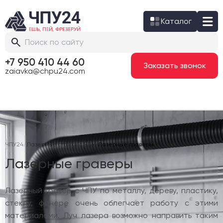
Каталог
+7 950 410 44 60
Заказать звонок
zaiavka@chpu24.com
ЧПУ24
/
Лазерные станки с ЧПУ
/
Лазерные граверы
Лазерные граверы
Лазерный гравер с ЧПУ по металлу, дереву, пластику,
стеклу, фанере очень облегчает работу с этими
материалами. Луч лазера возможно направить таким