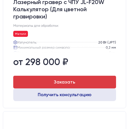
Лазерный гравер с ЧПУ JL-F20W
Калькулятор (Для цветной
гравировки)
Материалы для обработки:
Металл
Излучатель:
20 Вт (JPT)
Минимальный размер символа:
0,2 мм
Возможность цветной гравировки:
Есть
Вес нетто:
51 кг
от 298 000 ₽
Вес брутто:
65 кг
Транспортный габарит станка, мм:
530х760х720
Заказать
Получить консультацию