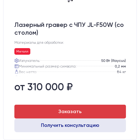
Лазерный гравер с ЧПУ JL-F50W (со
столом)
Материалы для обработки:
Металл
Излучатель:
50 Вт (Raycus)
Минимальный размер символа:
0,2 мм
Вес нетто:
84 кг
Вес брутто:
112 кг
Транспортный габарит станка, мм:
810х770х1130
от 310 000 ₽
Заказать
Получить консультацию