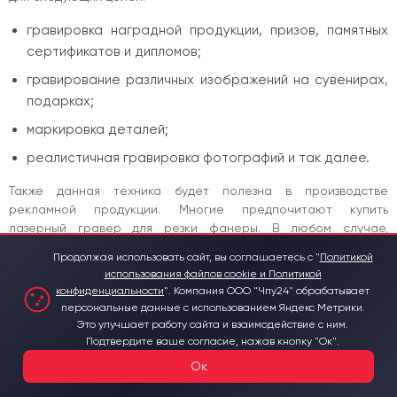
гравировка наградной продукции, призов, памятных
сертификатов и дипломов;
гравирование различных изображений на сувенирах,
подарках;
маркировка деталей;
реалистичная гравировка фотографий и так далее.
Также данная техника будет полезна в производстве
рекламной продукции. Многие предпочитают купить
лазерный гравер для резки фанеры. В любом случае,
приобретение такого универсального оборудования –
Продолжая использовать сайт, вы соглашаетесь с "
Политикой
удачный вклад в собственный бизнес или оснащение
использования файлов cookie и Политикой
домашней мастерской.
конфиденциальности
".
Компания ООО "Чпу24" обрабатывает
персональные данные с использованием Яндекс Метрики.
Основные характеристики
Это улучшает работу сайта и взаимодействие с ним.
Подтвердите ваше согласие, нажав кнопку "Ок".
Интересуясь, сколько стоит лазерный гравер, нужно обратить
Ок
внимание на его характеристики. Как правило, это высокая