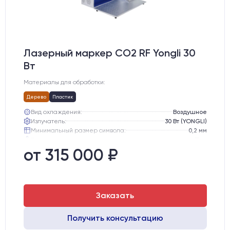
Лазерный маркер CO2 RF Yongli 30
Вт
Материалы для обработки:
Дерево
Пластик
Вид охлаждения:
Воздушное
Излучатель:
30 Вт (YONGLI)
Минимальный размер символа:
0,2 мм
Вес нетто:
51 кг
Вес брутто:
65 кг
от 315 000 ₽
Транспортный габарит станка, мм:
530х760х720
Заказать
Получить консультацию