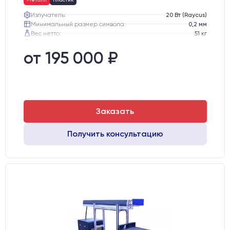
Излучатель:
20 Вт (Raycus)
Минимальный размер символа:
0,2 мм
Вес нетто:
51 кг
Вес брутто:
65 кг
Транспортный габарит станка, мм:
530х760х720
от 195 000 ₽
Заказать
Получить консультацию