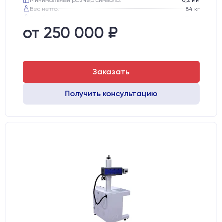
Вес нетто:
84 кг
Вес брутто:
112 кг
Транспортный габарит станка, мм:
810х770х1130
от 250 000 ₽
Заказать
Получить консультацию