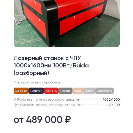
Лазерный станок c ЧПУ
1000х1600мм 100Вт/Ruida
(разборный)
Материалы для обработки:
Дерево
Пластик
Камень
Резина
Кожа
Акрил
Оргстекло
Рабочее поле лазерного станка, мм:
1600х1000
Мощность лазерного излучателя, Вт:
90-100
Рабочая температура:
от +10 до +40
Электропитание:
220 В 50-60 Hz
от 489 000 ₽
Шаговые двигатели:
57-го типоразмера с редуктором
Глубина опускания рабочего стола, мм:
300