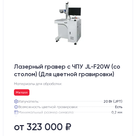
Лазерный гравер с ЧПУ JL-F20W (со
столом) (Для цветной гравировки)
Материалы для обработки:
Металл
Излучатель:
20 Вт (JPT)
Возможность цветной гравировки:
Есть
Минимальный размер символа:
0,2 мм
Вес нетто:
84 кг
Вес брутто:
112 кг
от 323 000 ₽
Транспортный габарит станка, мм:
810х770х1130