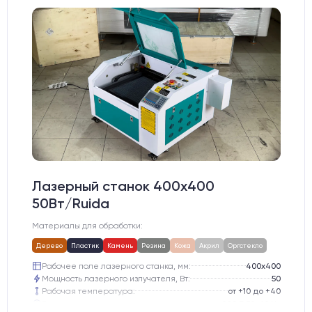
Лазерный станок 400х400
50Вт/Ruida
Материалы для обработки:
Дерево
Пластик
Камень
Резина
Кожа
Акрил
Оргстекло
Рабочее поле лазерного станка, мм:
400х400
Мощность лазерного излучателя, Вт:
50
Рабочая температура:
от +10 до +40
Электропитание:
220 В 50-60 Hz