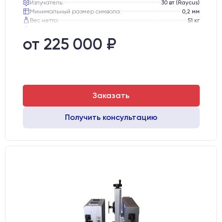
Излучатель:
30 вт (Raycus)
Минимальный размер символа:
0,2 мм
Вес нетто:
51 кг
Вес брутто:
65 кг
Транспортный габарит станка, мм:
530х760х720
от 225 000 ₽
Заказать
Получить консультацию