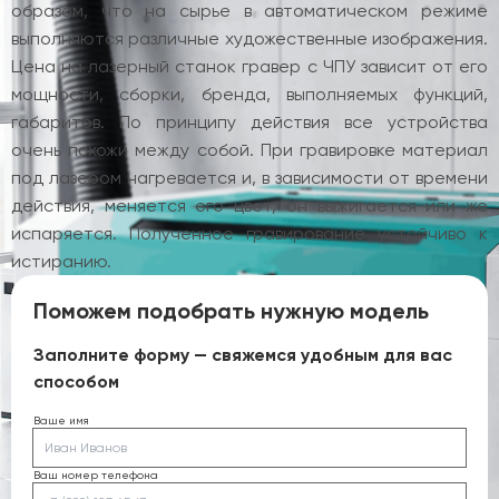
образом, что на сырье в автоматическом режиме
выполняются различные художественные изображения.
Цена на лазерный станок гравер с ЧПУ зависит от его
мощности, сборки, бренда, выполняемых функций,
габаритов. По принципу действия все устройства
очень похожи между собой. При гравировке материал
под лазером нагревается и, в зависимости от времени
действия, меняется его цвет, он выжигается или же
испаряется. Полученное гравирование устойчиво к
истиранию.
Поможем подобрать нужную модель
Заполните форму — свяжемся удобным для вас
способом
Ваше имя
Ваш номер телефона