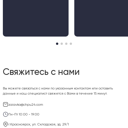
технолог
"Промыш
"Гараж"
Свяжитесь с нами
Вы можете связаться с нами по указанным контактам или оставить
данные и наш специалист свяжется с Вами в течение 15 минут.
zaiavka@chpu24.com
Пн-Пт 10:00 - 19:00
г.Красноярск, ул. Складская, зд. 29/1