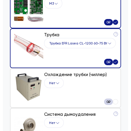
М3
0
₽
Трубка
?
Трубка EFR Lasea CL-1200 60-75 Вт
0
₽
Охлаждение трубки (чиллер)
Нет
0
₽
Система дымоудаления
?
Нет