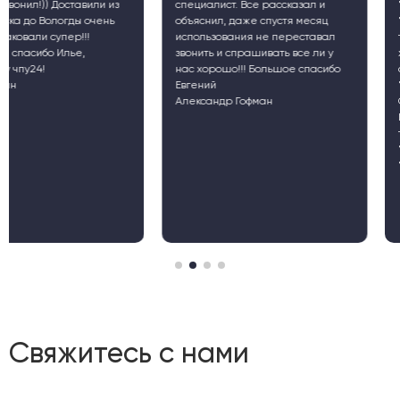
специалист. Все рассказал и
"Гараж", подразделение
объяснил, даже спустя месяц
"Донского государственн
использования не переставал
технического университет
звонить и спрашивать все ли у
хотел бы оставить свой от
нас хорошо!!! Большое спасибо
сотрудничестве с компан
Евгений
"ЧПУ24".
Александр Гофман
Oleg Donskov
Центр инновационно-
технологического развит
"Промышленный коворки
"Гараж""
Свяжитесь с нами