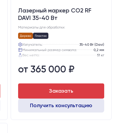
Лазерный маркер CO2 RF
DAVI 35-40 Вт
Материалы для обработки:
Дерево
Пластик
е
Излучатель:
35-40 Вт (Davi)
)
Минимальный размер символа:
0,2 мм
м
Вес нетто:
51 кг
г
Вес брутто:
65 кг
от 365 000 ₽
г
Транспортный габарит станка, мм:
530х760х720
Заказать
Получить консультацию