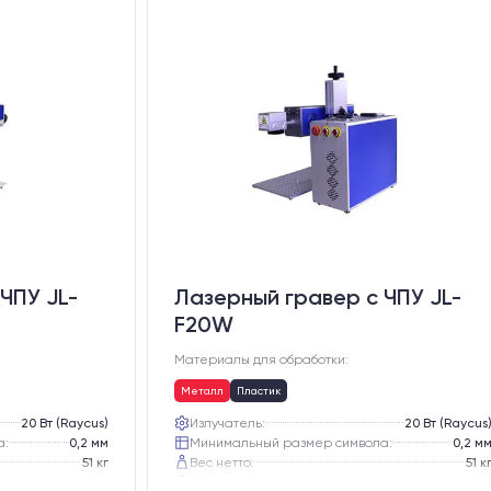
ЧПУ JL-
Лазерный гравер с ЧПУ JL-
F20W
Материалы для обработки:
Металл
Пластик
20 Вт (Raycus)
Излучатель:
20 Вт (Raycus
а:
0,2 мм
Минимальный размер символа:
0,2 м
51 кг
Вес нетто:
51 к
65 кг
Вес брутто:
65 к