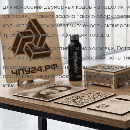
для нанесения двумерных кодов на изделия, у
заготовки. Главная задача такого оборудова
код, который сохраняет читаемость сканером
требованиям к идентификации товара.
В отличие от декоративной маркировки, Data
контроля размера ячейки, контраста, зоны т
поверхности и точности позиционирования. 
оборудование выбирают не только по мощнос
качеству кода после нанесения.