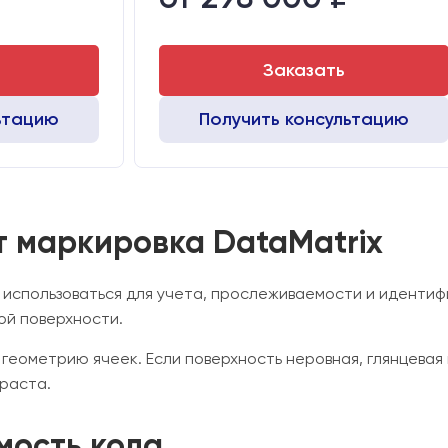
 мм:
530х760х720
Вес брутто:
65 к
Транспортный габарит станка, мм:
530х760х720
Заказать
ьтацию
Получить консультацию
т маркировка DataMatrix
 использоваться для учета, прослеживаемости и идентиф
ой поверхности.
 геометрию ячеек. Если поверхность неровная, глянцевая
раста.
мость кода