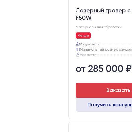
Лазерный гравер с 
F50W
Материалы для обработки:
Металл
Излучатель:
Минимальный размер символ
Вес нетто:
Вес брутто:
от 285 000 ₽
Транспортный габарит станка,
Заказать
Получить консул