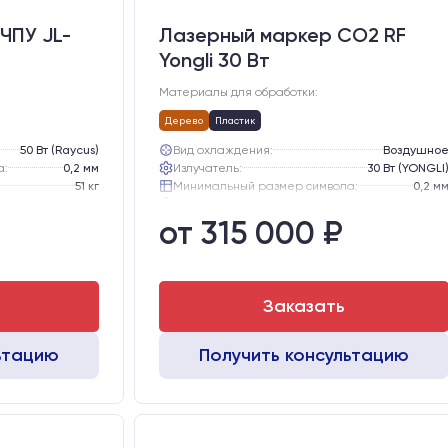
ЧПУ JL-
Лазерный маркер CO2 RF
Yongli 30 Вт
Материалы для обработки:
Дерево
Пластик
50 Вт (Raycus)
Вид охлаждения:
Воздушно
а:
0,2 мм
Излучатель:
30 Вт (YONGLI
51 кг
Минимальный размер символа:
0,2 м
65 кг
Вес нетто:
51 к
от 315 000 ₽
 мм:
530х760х720
Вес брутто:
65 к
Транспортный габарит станка, мм:
530х760х720
Заказать
ьтацию
Получить консультацию