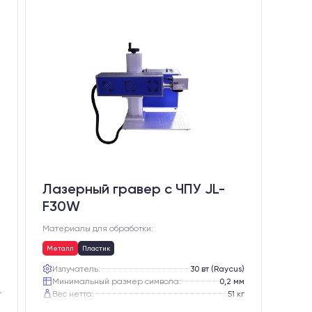
Лазерный гравер с ЧПУ JL-
F30W
Материалы для обработки:
Металл
Пластик
)
Излучатель:
30 вт (Raycus)
м
Минимальный размер символа:
0,2 мм
г
Вес нетто:
51 кг
г
Вес брутто:
65 кг