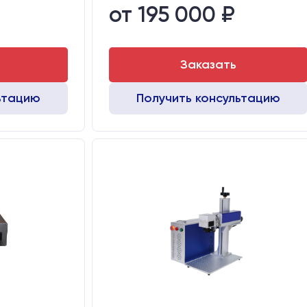
от 195 000 ₽
 мм:
530х760х720
Транспортный габарит станка, мм:
530х760х720
Заказать
ьтацию
Получить консультацию