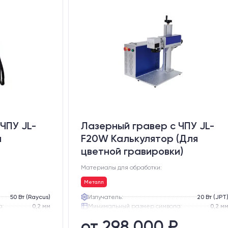
ЧПУ JL-
Лазерный гравер с ЧПУ JL-
й
F20W Калькулятор (Для
цветной гравировки)
Материалы для обработки:
Металл
50 Вт (Raycus)
Излучатель:
20 Вт (JPT
а:
0,2 мм
Минимальный размер символа:
0,2 м
60 кг
Возможность цветной гравировки:
Ест
от 298 000 ₽
85 кг
Вес нетто:
51 к