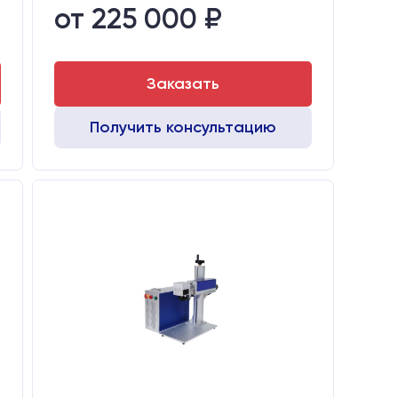
от 225 000 ₽
Транспортный габарит станка, мм:
530х760х720
Заказать
Получить консультацию