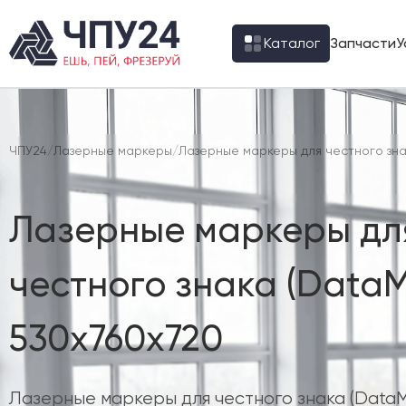
Каталог
Запчасти
У
ЧПУ24
/
Лазерные маркеры
/
Лазерные маркеры для честного знак
Лазерные маркеры дл
честного знака (DataM
530х760х720
Лазерные маркеры для честного знака (DataM