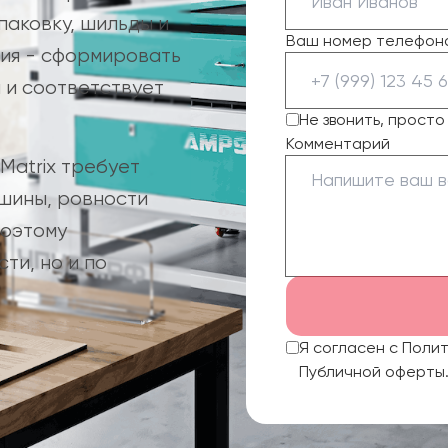
паковку, шильды и
Ваш номер телефон
ния - сформировать
 и соответствует
Не звонить, прост
Комментарий
Matrix требует
ишины, ровности
Поэтому
ти, но и по
Я согласен с Поли
Публичной оферты