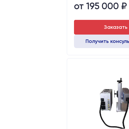
от 195 000 ₽
Транспортный габарит станка,
Заказать
Получить консул