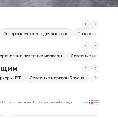
←
→
Лазерные маркеры для картона
Лазерные маркеры 
←
→
ереносные лазерные маркеры
Лазерные маркеры для
ющим
←
→
ркеры JPT
Лазерные маркеры Raycus
Лазерные м
ь
По цене
По названию
По популярности
По скидке
По акции