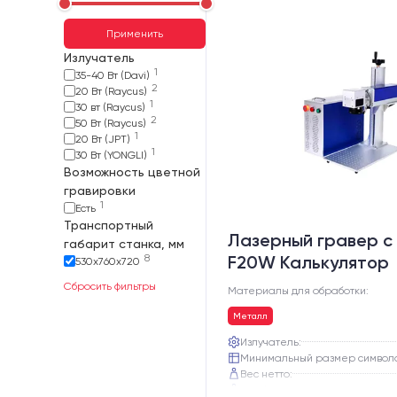
Применить
Излучатель
1
35-40 Вт (Davi)
2
20 Вт (Raycus)
1
30 вт (Raycus)
2
50 Вт (Raycus)
1
20 Вт (JPT)
1
30 Вт (YONGLI)
Возможность цветной
гравировки
1
Есть
Транспортный
Лазерный гравер с 
габарит станка, мм
8
F20W Калькулятор
530х760х720
Сбросить фильтры
Материалы для обработки:
Металл
Излучатель:
Минимальный размер символ
Вес нетто:
Вес брутто: