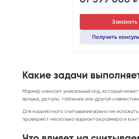
Транспортный габарит станка,
Заказать
Получить консул
Какие задачи выполняе
Маркер наносит уникальный код, который может
ярлыке, детали, табличке или другой совместим
Для корректного считывания важно не искажать
проверяют несколько вариантов размера и конт
Что влияет на считывае