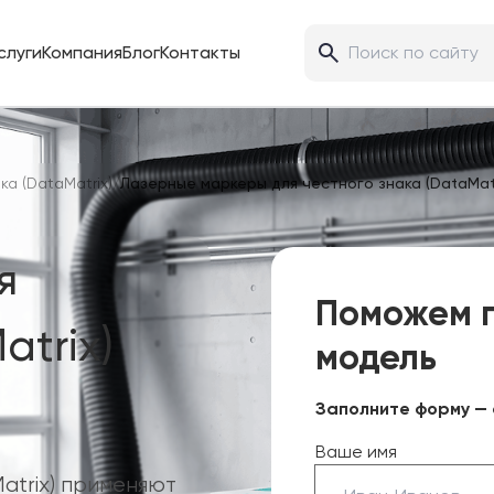
слуги
Компания
Блог
Контакты
а (DataMatrix)
/
Лазерные маркеры для честного знака (DataMatr
я
Поможем 
atrix)
модель
Заполните форму — 
Ваше имя
atrix) применяют