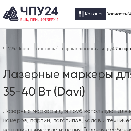
Каталог
Запчасти
У
ЧПУ24
/
Лазерные маркеры
/
Лазерные маркеры для труб
/
Лазерн
Лазерные маркеры дл
35-40 Вт (Davi)
Лазерные маркеры для труб используют для н
номеров, партий, логотипов, кодов и технич
на цилиндрические изделия. Главная особенн