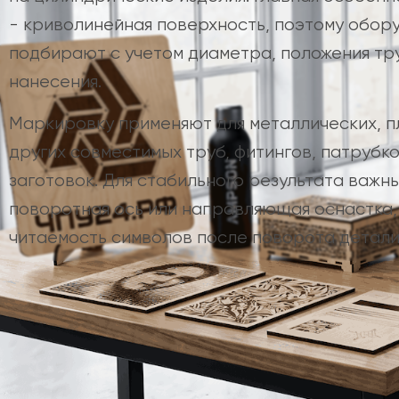
- криволинейная поверхность, поэтому обор
подбирают с учетом диаметра, положения тр
нанесения.
Маркировку применяют для металлических, п
других совместимых труб, фитингов, патрубко
заготовок. Для стабильного результата важны
поворотная ось или направляющая оснастка,
читаемость символов после поворота детали