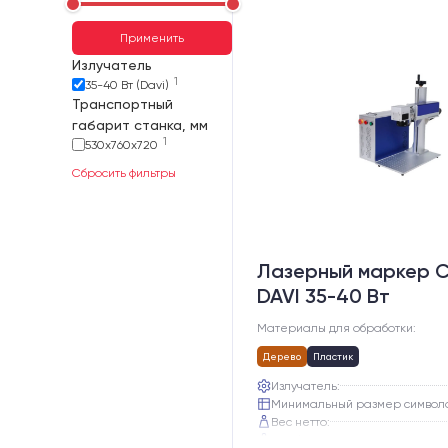
Применить
Излучатель
1
35-40 Вт (Davi)
Транспортный
габарит станка, мм
1
530х760х720
Сбросить фильтры
Лазерный маркер C
DAVI 35-40 Вт
Материалы для обработки:
Дерево
Пластик
Излучатель:
Минимальный размер символ
Вес нетто:
Вес брутто: