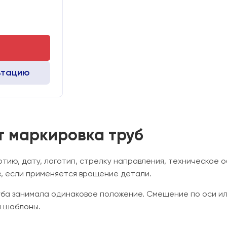
 мм:
530х760х720
ьтацию
т маркировка труб
тию, дату, логотип, стрелку направления, техническое 
е, если применяется вращение детали.
руба занимала одинаковое положение. Смещение по оси и
и шаблоны.