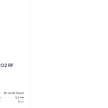
O2 RF
35-40 Вт (Davi)
а:
0,2 мм
51 кг
65 кг