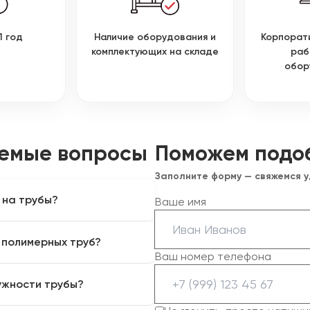
1 год
Наличие оборудования и
Корпорат
комплектующих на складе
раб
обор
аемые вопросы
Поможем подо
Заполните форму — свяжемся 
 на трубы?
Ваше имя
тройства или системы
 полимерных труб?
ой сценарий работы
Ваш номер телефона
для металлов и отдельных
ужности трубы?
покрытий. Выбор
елия и режиму обработки.