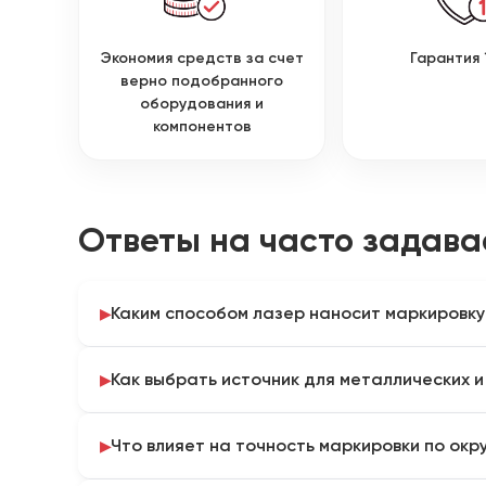
Экономия средств за счет
Гарантия 
верно подобранного
оборудования и
компонентов
Ответы на часто задав
Каким способом лазер наносит маркировку
Маркировку наносят с помощью поворотного ус
Как выбрать источник для металлических и
синхронизации с движением трубы на линии. Так
учитывают при формировании комплектации.
Источник выбирают по материалу: волоконный — 
Что влияет на точность маркировки по окр
пластиков, CO₂ — для совместимых полимеров и 
оборудования подтверждают по параметрам изд