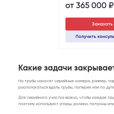
от 365 000 ₽
Транспортный габарит станка,
Заказать
Получить консул
Какие задачи закрывае
На трубы наносят серийные номера, размер, пар
располагаться вдоль трубы, поперек или по дуг
Для серийного участка важно, чтобы каждая т
поэтому используют упоры, ролики, патроны ил