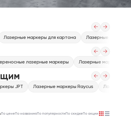
←
→
Лазерные маркеры для картона
Лазерные маркеры 
←
→
ереносные лазерные маркеры
Лазерные маркеры для 
ющим
←
→
ркеры JPT
Лазерные маркеры Raycus
Лазерные м
ь
По цене
По названию
По популярности
По скидке
По акции