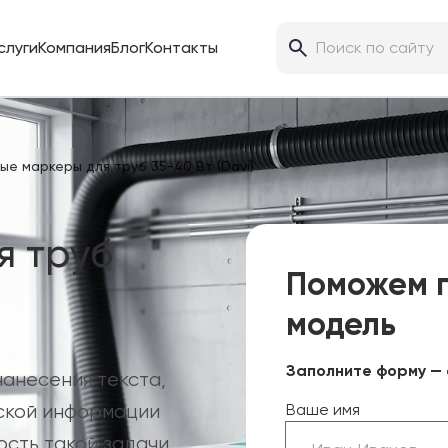
слуги
Компания
Блог
Контакты
ые маркеры для труб 35-40 Вт (Davi)
я труб
Поможем 
модель
Заполните форму — 
анесения текста,
еской информации
Ваше имя
ость такой задачи