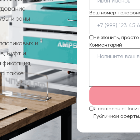
удование
Ваш номер телефон
убы и зоны
Не звонить, прост
ластиковых и
Комментарий
в, муфт и
 фиксация,
 а также
.
Я согласен с Поли
Публичной оферты