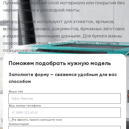
Луч меняет верхний слой материала или покрытия без
чернил, клише и расходной ленты.
Оборудование используют для этикеток, ярлыков,
вкладышей, упаковки, документов, бумажных заготовок
и изделий с переменными данными. Для бумаги важны
скорость нанесения, отсутствие прожога, точность
позиционирования и читаемость мелких символов.
Поможем подобрать нужную модель
Заполните форму — свяжемся удобным для вас
способом
Ваше имя
Ваш номер телефона
Не звонить, просто напишите мне
Комментарий