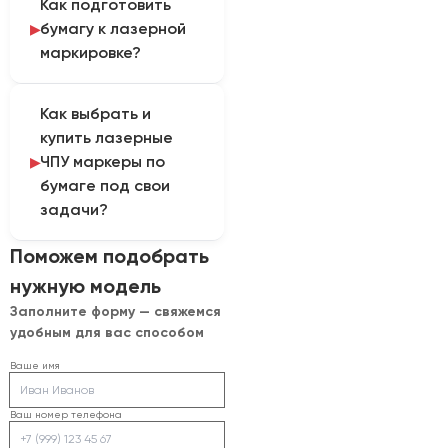
Как подготовить
плотности, цвета,
бумагу к лазерной
покрытия, размера
маркировке?
кода, фокуса и
стабильности подачи.
Бумагу нельзя оставлять
Перечисленные
Как выбрать и
без контроля в зоне
параметры учитывают
купить лазерные
луча. Также нужны
при настройке и
ЧПУ маркеры по
вытяжка, датчики и
тестовой обработке.
бумаге под свои
корректная
задачи?
синхронизация с
линией.
Для подготовки
Поможем подобрать
расчета нужно
нужную модель
определить: плотность,
Заполните форму — свяжемся
цвет и покрытие бумаги,
удобным для вас способом
размер кода, скорость
подачи, формат
Ваше имя
изделий и требования к
контрасту. На основе
Ваш номер телефона
этих данных компания