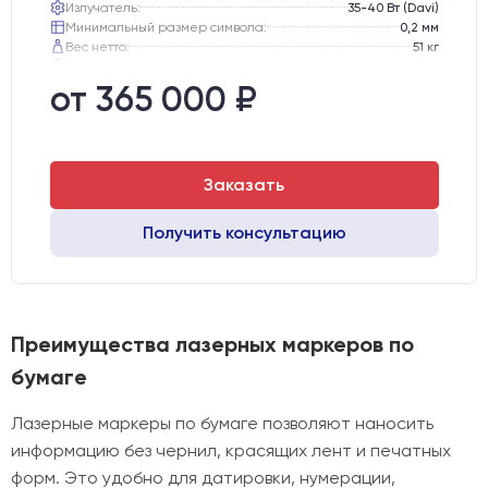
Излучатель:
35-40 Вт (Davi)
Минимальный размер символа:
0,2 мм
Вес нетто:
51 кг
Вес брутто:
65 кг
Транспортный габарит станка, мм:
530х760х720
от 365 000 ₽
Заказать
Получить консультацию
Преимущества лазерных маркеров по
бумаге
Лазерные маркеры по бумаге позволяют наносить
информацию без чернил, красящих лент и печатных
форм. Это удобно для датировки, нумерации,