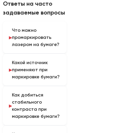
Ответы на часто
задаваемые вопросы
Что можно
промаркировать
лазером на бумаге?
CO₂-маркер наносит
Какой источник
текст, графику и
применяют при
переменные коды без
маркировке бумаги?
расходных чернил. Эту
возможность учитывают
Для бумаги используют
при выборе модели и
Как добиться
CO₂-источник с
рабочего поля.
стабильного
режимами,
контраста при
исключающими прожиг
маркировке бумаги?
и воспламенение.
Читаемость зависит от