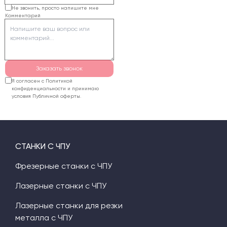
подберет модель и
Не звонить, просто напишите мне
Комментарий
опции, зафиксирует
поставку в договоре и
согласует обучение
либо сервисное
сопровождение.
Заказать звонок
Я согласен с Политикой
конфиденциальности и принимаю
условия Публичной оферты.
СТАНКИ С ЧПУ
Фрезерные станки с ЧПУ
Лазерные станки с ЧПУ
Лазерные станки для резки
металла с ЧПУ