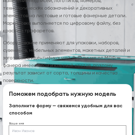
нанесения надписей, логотипов, номеров,
технологических обозначений и декоративных
элементов на листовые и готовые фанерные детали.
Маркировка выполняется по цифровому файлу, без
краски и трафаретов.
Оборудование применяют для упаковки, наборов,
сувениров, мебельных элементов, макетных деталей и
заготовок с идентификацией. В отличие от МДФ,
фанера имеет слои и клеевой состав, поэтому
результат зависит от сорта, толщины и качества
поверхности.
Поможем подобрать нужную модель
Заполните форму — свяжемся удобным для вас
способом
Ваше имя