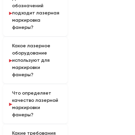
обозначений
подходит лазерная
маркировка
фанеры?
CO₂-маркер наносит
Какое лазерное
текст, логотипы, коды и
оборудование
декоративные
используют для
изображения на
маркировки
фанеру. Такой
фанеры?
сценарий работы
учитывают при
Для фанеры применяют
формировании
Что определяет
CO₂-источник. При
комплектации.
качество лазерной
этом выбор линзы
маркировки
зависит от площади
фанеры?
маркировки и
требуемой
Оттенок определяется
детализации.
Какие требования
породой шпона, клеем,