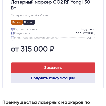
Лазерный маркер CO2 RF Yongli 30
Вт
Материалы для обработки:
Дерево
Пластик
Вид охлаждения:
Воздушное
Излучатель:
30 Вт (YONGLI)
Минимальный размер символа:
0,2 мм
Вес нетто:
51 кг
Вес брутто:
65 кг
от 315 000 ₽
Транспортный габарит станка, мм:
530х760х720
Заказать
Получить консультацию
Преимущества лазерных маркеров по