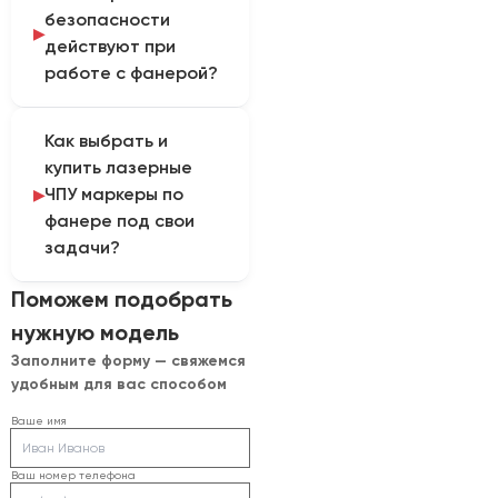
безопасности
влажностью, покрытием,
действуют при
мощностью и
работе с фанерой?
скоростью. По ним
корректируют
Для стабильного
параметры
Как выбрать и
результата используют
оборудования перед
купить лазерные
фанеру одной партии и
запуском серии.
ЧПУ маркеры по
вытяжку для удаления
фанере под свои
дыма. Соблюдение этих
задачи?
требований
контролируют при
Подбор выполняют по
Поможем подобрать
каждом запуске.
исходным параметрам:
нужную модель
сорт и породу фанеры,
Заполните форму — свяжемся
тип покрытия, размер
удобным для вас способом
маркировки,
серийность и
Ваше имя
требования к
контрасту. После их
Ваш номер телефона