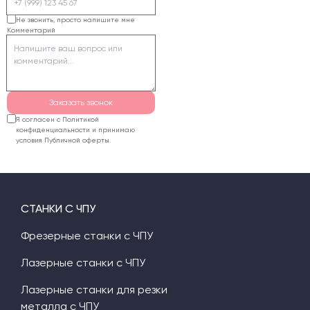
проверки ЧПУ24
предложит
Не звонить, просто напишите мне
Комментарий
конфигурацию,
рассчитает стоимость
и согласует доставку.
Гарантийный срок
оборудования — 12
Заказать звонок
месяцев.
Я согласен с Политикой
конфиденциальности и принимаю
условия Публичной оферты.
СТАНКИ С ЧПУ
Фрезерные станки с ЧПУ
Лазерные станки с ЧПУ
Лазерные станки для резки
металла с ЧПУ