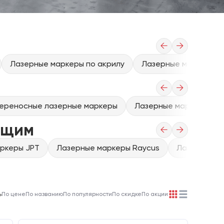
←
→
Лазерные маркеры по акрилу
Лазерные маркеры п
←
→
ереносные лазерные маркеры
Лазерные маркеры для
ющим
←
→
ркеры JPT
Лазерные маркеры Raycus
Лазерные м
ь
По цене
По названию
По популярности
По скидке
По акции