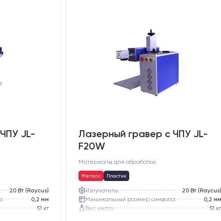
ЧПУ JL-
Лазерный гравер с ЧПУ JL-
F20W
Материалы для обработки:
Металл
Пластик
20 Вт (Raycus)
Излучатель:
20 Вт (Raycus
а:
0,2 мм
Минимальный размер символа:
0,2 м
51 кг
Вес нетто:
51 к
65 кг
Вес брутто:
65 к