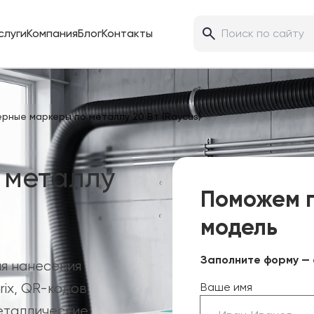
слуги
Компания
Блог
Контакты
рные маркеры по металлу 20 Вт (Raycus)
 металлу
Поможем 
модель
Заполните форму — 
я нанесения
ix, QR-кодов,
Ваше имя
еталлические