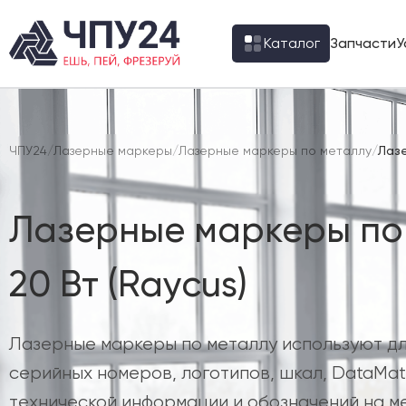
Каталог
Запчасти
У
ЧПУ24
/
Лазерные маркеры
/
Лазерные маркеры по металлу
/
Лазе
Лазерные маркеры по
20 Вт (Raycus)
Лазерные маркеры по металлу используют дл
серийных номеров, логотипов, шкал, DataMatr
технической информации и обозначений на м