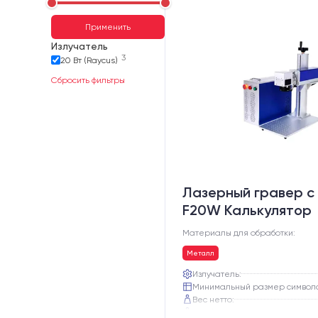
Применить
Излучатель
3
20 Вт (Raycus)
Сбросить фильтры
Лазерный гравер с 
F20W Калькулятор
Материалы для обработки:
Металл
Излучатель:
Минимальный размер символ
Вес нетто:
Вес брутто: