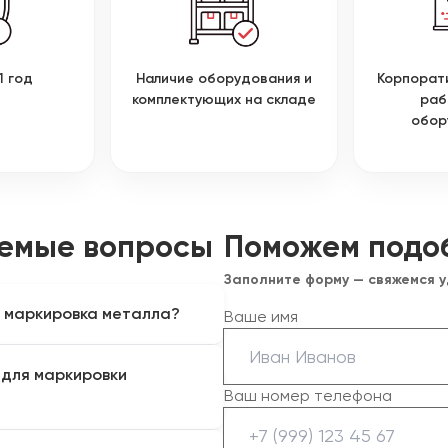
1 год
Наличие оборудования и
Корпорат
комплектующих на складе
раб
обор
аемые вопросы
Поможем подо
Заполните форму — свяжемся 
я маркировка металла?
Ваше имя
лы, серийные номера и
 для маркировки
ку. Такой сценарий работы
Ваш номер телефона
й источник. При этом