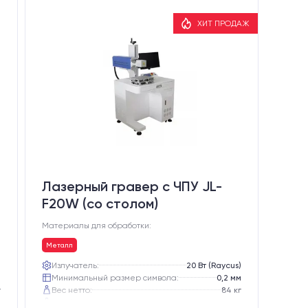
ХИТ ПРОДАЖ
Лазерный гравер с ЧПУ JL-
F20W (со столом)
Материалы для обработки:
Металл
)
Излучатель:
20 Вт (Raycus)
м
Минимальный размер символа:
0,2 мм
г
Вес нетто:
84 кг
г
Вес брутто:
112 кг