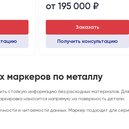
от 195 000 ₽
 мм:
530х760х720
Транспортный габарит станка, мм:
530х760х720
Заказать
ьтацию
Получить консультацию
 маркеров по металлу
ить стойкую информацию без расходных материалов. Для
аркировка наносится напрямую на поверхность детали.
чности и читаемости данных. Маркер подходит для серий