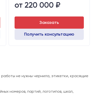
от 220 000 ₽
Транспортный габарит станка, мм:
810х770х1130
Заказать
Получить консультацию
 работы не нужны чернила, этикетки, красящие
ных номеров, партий, логотипов, шкал,