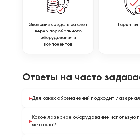
Экономия средств за счет
Гарантия 
верно подобранного
оборудования и
компонентов
Ответы на часто задав
Для каких обозначений подходит лазерна
Маркер наносит постоянные коды, логотипы, шка
Какое лазерное оборудование используют
выполняет поверхностную или глубокую гравиров
металла?
учитывают при формировании комплектации.
Для большинства металлов применяют волоконны