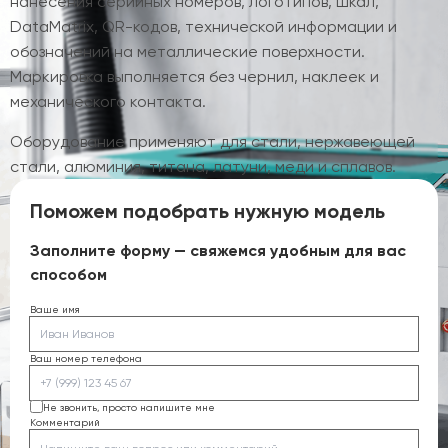
нанесения серийных номеров, логотипов, шкал,
DataMatrix, QR-кодов, технической информации и
обозначений на металлические поверхности.
Маркировка выполняется без чернил, наклеек и
механического контакта.
Оборудование применяют для стали, нержавеющей
стали, алюминия, титана, латуни, меди и сплавов.
Поможем подобрать нужную модель
Заполните форму — свяжемся удобным для вас
способом
Ваше имя
Ваш номер телефона
Не звонить, просто напишите мне
Комментарий