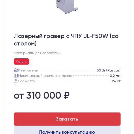
Лазерный гравер с ЧПУ JL-F50W (со
столом)
Материалы для обработки:
Металл
Излучатель:
50 Вт (Raycus)
Минимальный размер символа:
0,2 мм
Вес нетто:
84 кг
Вес брутто:
112 кг
Транспортный габарит станка, мм:
810х770х1130
от 310 000 ₽
Заказать
Получить консультацию