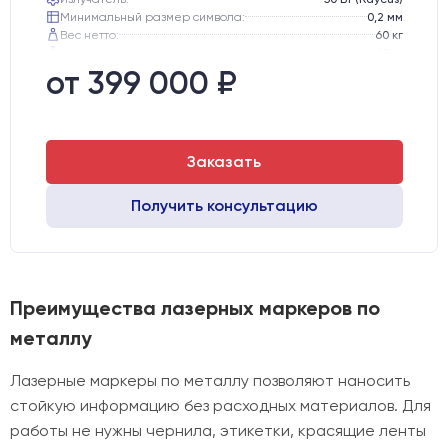
Минимальный размер символа:
0,2 мм
Вес нетто:
60 кг
Вес брутто:
85 кг
Транспортный габарит станка, мм:
530х760х720
от 399 000 ₽
Заказать
Получить консультацию
Преимущества лазерных маркеров по
металлу
Лазерные маркеры по металлу позволяют наносить
стойкую информацию без расходных материалов. Для
работы не нужны чернила, этикетки, красящие ленты