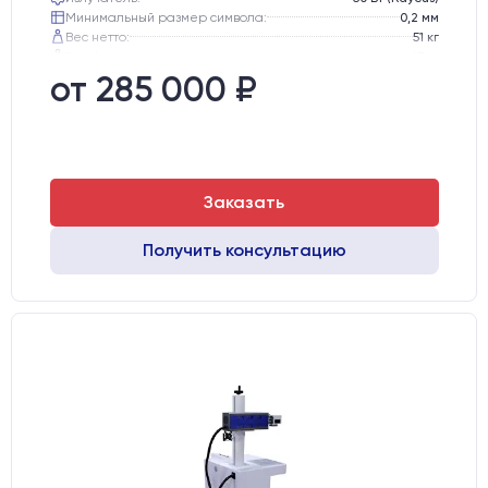
Минимальный размер символа:
0,2 мм
Вес нетто:
51 кг
Вес брутто:
65 кг
Транспортный габарит станка, мм:
530х760х720
от 285 000 ₽
Заказать
Получить консультацию