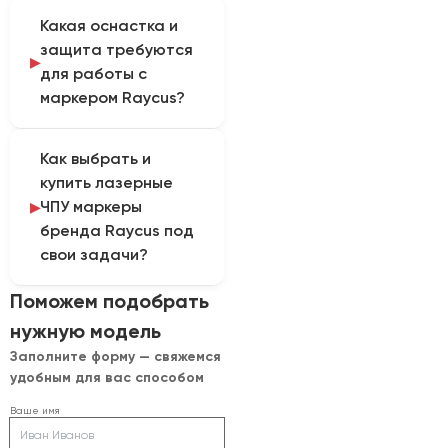
Скорость и качество
Окончательный
оборудования.
Какая оснастка и
определяются
вариант определяют
защита требуются
источником,
после оценки
для работы с
сканатором, линзой,
технологической
маркером Raycus?
фокусом, плотностью
задачи.
заливки и подготовкой
Для цилиндрических
поверхности. Их
Как выбрать и
деталей нужна
проверяют до
купить лазерные
поворотная оснастка,
закрепления рабочего
ЧПУ маркеры
а рабочая зона должна
режима.
бренда Raycus под
соответствовать
свои задачи?
требованиям лазерной
безопасности.
Чтобы подобрать
Поможем подобрать
Проверку проводят до
оборудование, нужно
начала
нужную модель
указать: металл или
производственного
Заполните форму — свяжемся
пластик, глубину и
цикла.
удобным для вас способом
площадь маркировки,
мощность, рабочее
Ваше имя
поле, количество