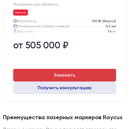
Материалы для обработки:
Металл
Излучатель:
100 Вт (Raycus)
Минимальный размер символа:
0,2 мм
Вес нетто:
84 кг
Вес брутто:
112 кг
Транспортный габарит станка, мм:
810х770х1130
от 505 000 ₽
Заказать
Получить консультацию
Преимущества лазерных маркеров Raycus