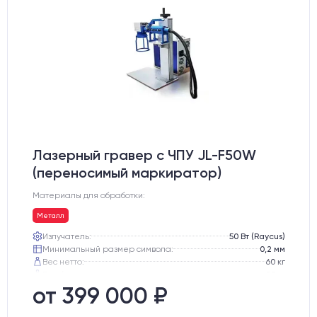
Лазерный гравер с ЧПУ JL-F50W
(переносимый маркиратор)
Материалы для обработки:
Металл
Излучатель:
50 Вт (Raycus)
Минимальный размер символа:
0,2 мм
Вес нетто:
60 кг
Вес брутто:
85 кг
Транспортный габарит станка, мм:
530х760х720
от 399 000 ₽