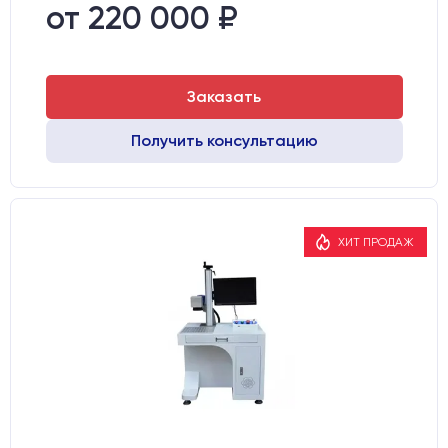
Транспортный габарит станка, мм:
810х770х1130
от 220 000 ₽
Заказать
Получить консультацию
ХИТ ПРОДАЖ