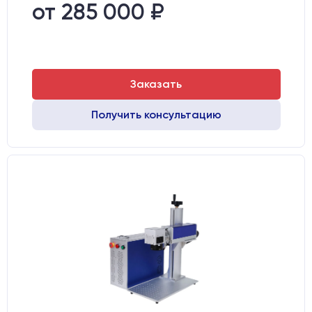
Транспортный габарит станка, мм:
530х760х720
от 285 000 ₽
Заказать
Получить консультацию