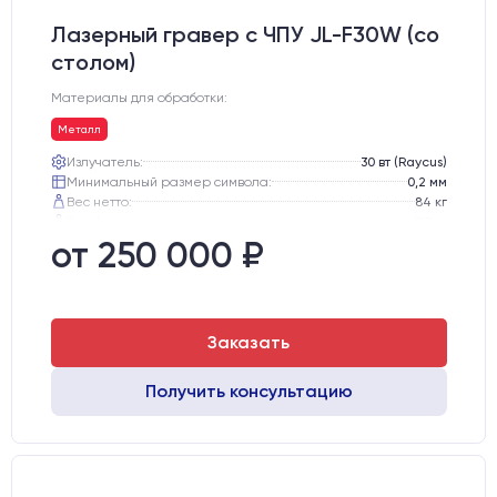
Лазерный гравер с ЧПУ JL-F30W (со
столом)
Материалы для обработки:
Металл
Излучатель:
30 вт (Raycus)
Минимальный размер символа:
0,2 мм
Вес нетто:
84 кг
Вес брутто:
112 кг
Транспортный габарит станка, мм:
810х770х1130
от 250 000 ₽
Заказать
Получить консультацию