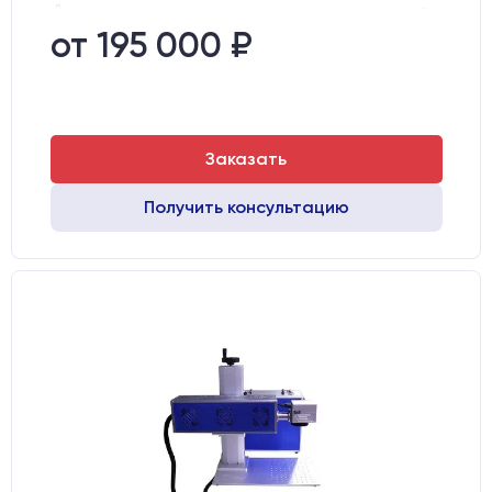
Вес брутто:
65 кг
Транспортный габарит станка, мм:
530х760х720
от 195 000 ₽
Заказать
Получить консультацию