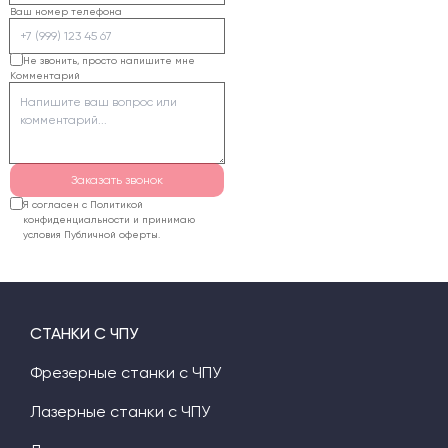
проходов и такт.
Ваш номер телефона
Специалисты ЧПУ24
определят подходящую
Не звонить, просто напишите мне
Комментарий
конфигурацию,
подготовят расчет и
согласуют доставку.
Гарантия на
оборудование
Заказать звонок
составляет 12 месяцев.
Я согласен с Политикой
конфиденциальности и принимаю
условия Публичной оферты.
СТАНКИ С ЧПУ
Фрезерные станки с ЧПУ
Лазерные станки с ЧПУ