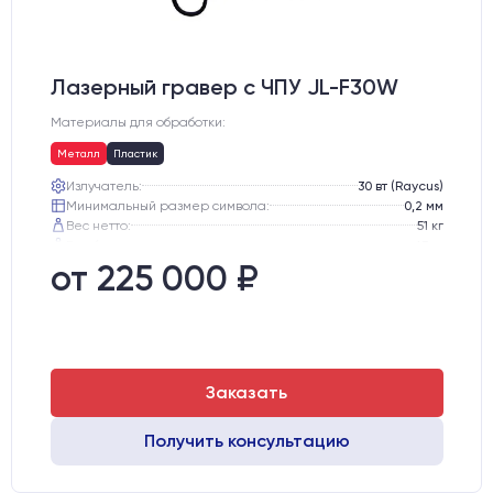
Лазерный гравер с ЧПУ JL-F30W
Материалы для обработки:
Металл
Пластик
Излучатель:
30 вт (Raycus)
Минимальный размер символа:
0,2 мм
Вес нетто:
51 кг
Вес брутто:
65 кг
Транспортный габарит станка, мм:
530х760х720
от 225 000 ₽
Заказать
Получить консультацию