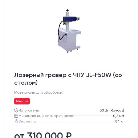
Лазерный гравер с ЧПУ JL-F50W (со
столом)
Материалы для обработки:
Металл
Излучатель:
50 Вт (Raycus)
Минимальный размер символа:
0,2 мм
Вес нетто:
84 кг
Вес брутто:
112 кг
Транспортный габарит станка, мм:
810х770х1130
от 310 000 ₽