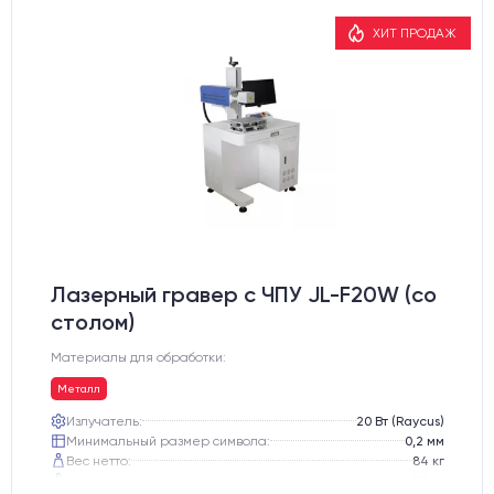
ХИТ ПРОДАЖ
Лазерный гравер с ЧПУ JL-F20W (со
столом)
Материалы для обработки:
Металл
Излучатель:
20 Вт (Raycus)
Минимальный размер символа:
0,2 мм
Вес нетто:
84 кг
Вес брутто:
112 кг