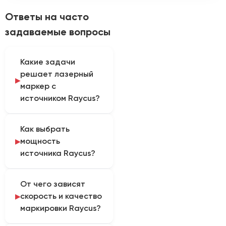
Ответы на часто
задаваемые вопросы
Какие задачи
решает лазерный
маркер с
источником Raycus?
Волоконный источник
Как выбрать
Raycus используют для
мощность
кодов, логотипов, шкал,
источника Raycus?
серийных номеров и
гравировки на
Мощность выбирают по
металлах и
От чего зависят
глубине, площади
совместимых пластиках.
скорость и качество
маркировки, такту и
Так определяется
маркировки Raycus?
допустимому
практическая область
количеству проходов.
применения