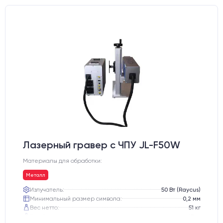
Лазерный гравер с ЧПУ JL-F50W
Материалы для обработки:
Металл
Излучатель:
50 Вт (Raycus)
Минимальный размер символа:
0,2 мм
Вес нетто:
51 кг
Вес брутто:
65 кг