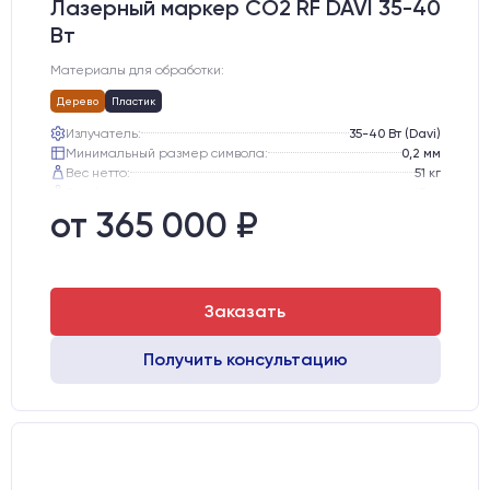
Лазерный маркер CO2 RF DAVI 35-40
Вт
Материалы для обработки:
Дерево
Пластик
Излучатель:
35-40 Вт (Davi)
Минимальный размер символа:
0,2 мм
Вес нетто:
51 кг
Вес брутто:
65 кг
Транспортный габарит станка, мм:
530х760х720
от 365 000 ₽
Заказать
Получить консультацию