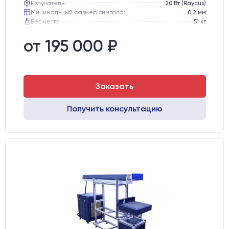
Излучатель:
20 Вт (Raycus)
Минимальный размер символа:
0,2 мм
Вес нетто:
51 кг
Вес брутто:
65 кг
Транспортный габарит станка, мм:
530х760х720
от 195 000 ₽
Заказать
Получить консультацию