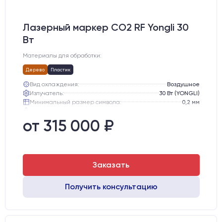
Лазерный маркер CO2 RF Yongli 30
Вт
Материалы для обработки:
Дерево
Пластик
Вид охлаждения:
Воздушное
Излучатель:
30 Вт (YONGLI)
Минимальный размер символа:
0,2 мм
Вес нетто:
51 кг
Вес брутто:
65 кг
от 315 000 ₽
Транспортный габарит станка, мм:
530х760х720
Заказать
Получить консультацию