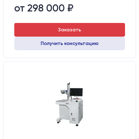
Вес нетто:
51 кг
от 298 000 ₽
Вес брутто:
65 кг
Транспортный габарит станка, мм:
530х760х720
Заказать
Получить консультацию