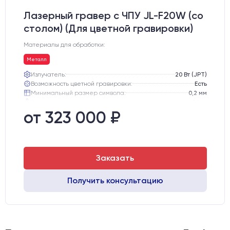
Лазерный гравер с ЧПУ JL-F20W (со
столом) (Для цветной гравировки)
Материалы для обработки:
Металл
Излучатель:
20 Вт (JPT)
Возможность цветной гравировки:
Есть
Минимальный размер символа:
0,2 мм
Вес нетто:
84 кг
Вес брутто:
112 кг
от 323 000 ₽
Транспортный габарит станка, мм:
810х770х1130
Заказать
Получить консультацию