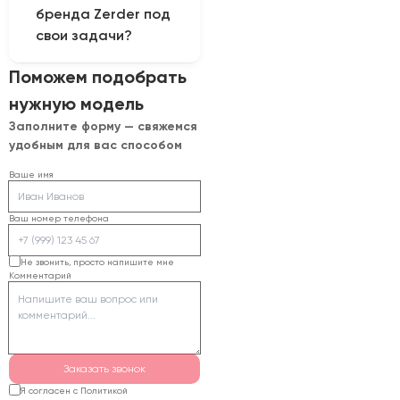
бренда Zerder под
проверка качества
свои задачи?
маркировки. Условия
фиксируют в инструкции
Чтобы подготовить
Поможем подобрать
для оператора.
предложение,
нужную модель
передайте данные:
Заполните форму — свяжемся
материал изделий,
удобным для вас способом
размер и содержание
маркировки, мощность,
Ваше имя
рабочее поле,
серийность и
Ваш номер телефона
необходимую оснастку.
Затем оборудование
Не звонить, просто напишите мне
Комментарий
комплектуют под
задачу и тестируют,
отдельно согласовывая
доставку и ввод в
эксплуатацию.
Заказать звонок
Я согласен с Политикой