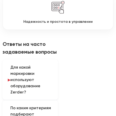
Надежность и простота в управлении
Ответы на часто
задаваемые вопросы
Для какой
маркировки
используют
оборудование
Zerder?
Оборудование
По каким критериям
используют для текста,
подбирают
графики, серийных