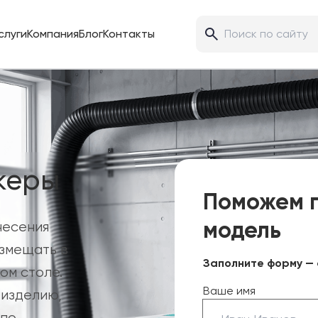
слуги
Компания
Блог
Контакты
керы
Поможем 
модель
несения
змещать в
Заполните форму — 
ом столе.
Ваше имя
изделию,
 по