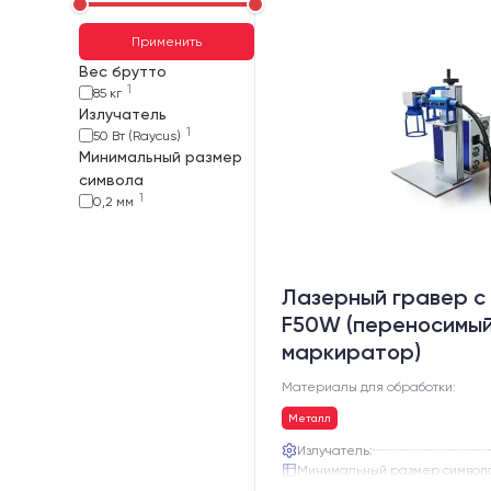
Применить
Вес брутто
1
85 кг
Излучатель
1
50 Вт (Raycus)
Минимальный размер
символа
1
0,2 мм
Лазерный гравер с 
F50W (переносимы
маркиратор)
Материалы для обработки:
Металл
Излучатель:
Минимальный размер символ
Вес нетто: