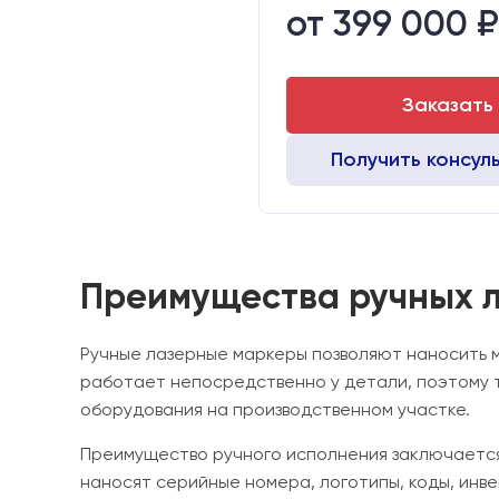
от 399 000 ₽
Вес брутто:
Транспортный габарит станка,
Заказать
Получить консул
Преимущества ручных 
Ручные лазерные маркеры позволяют наносить 
работает непосредственно у детали, поэтому т
оборудования на производственном участке.
Преимущество ручного исполнения заключается
наносят серийные номера, логотипы, коды, инв