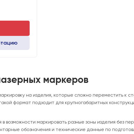
85 кг
 мм:
530х760х720
ьтацию
лазерных маркеров
маркировку на изделия, которые сложно переместить к 
акой формат подходит для крупногабаритных конструкций,
 в возможности маркировать разные зоны изделия без пе
ентарные обозначения и технические данные по подготов