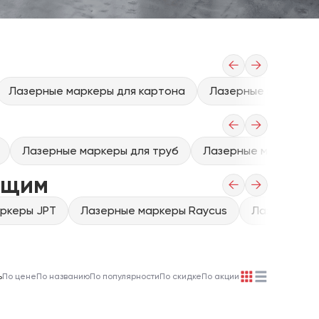
←
→
Лазерные маркеры для картона
Лазерные маркеры 
←
→
Лазерные маркеры для труб
Лазерные маркеры дл
ющим
←
→
ркеры JPT
Лазерные маркеры Raycus
Лазерные м
ь
По цене
По названию
По популярности
По скидке
По акции