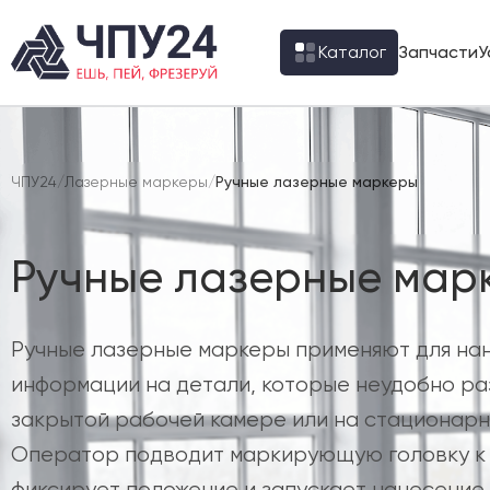
Каталог
Запчасти
У
ЧПУ24
/
Лазерные маркеры
/
Ручные лазерные маркеры
Ручные лазерные мар
Ручные лазерные маркеры применяют для на
информации на детали, которые неудобно ра
закрытой рабочей камере или на стационарн
Оператор подводит маркирующую головку к 
фиксирует положение и запускает нанесение