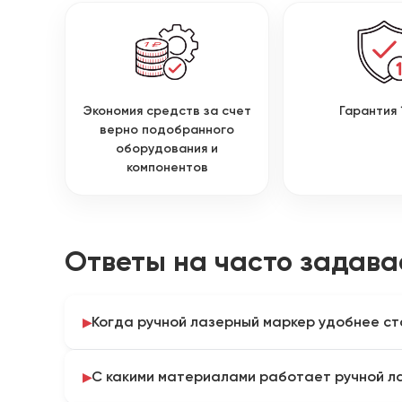
Экономия средств за счет
Гарантия 
верно подобранного
оборудования и
компонентов
Ответы на часто задав
Когда ручной лазерный маркер удобнее с
Компактную маркировочную головку подводят к 
С какими материалами работает ручной л
детали, которую невозможно разместить под ст
сценарий работы учитывают при формировании 