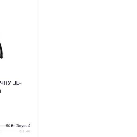
ЧПУ JL-
й
50 Вт (Raycus)
а:
0,2 мм
60 кг