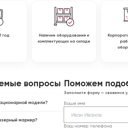
1 год
Наличие оборудования и
Корпорат
комплектующих на складе
раб
обор
аемые вопросы
Поможем подо
Заполните форму — свяжемся 
тационарной модели?
Ваше имя
крупной или неподвижной
азерный маркер?
ационарной колонной. Такой
Ваш номер телефона
комплектации.