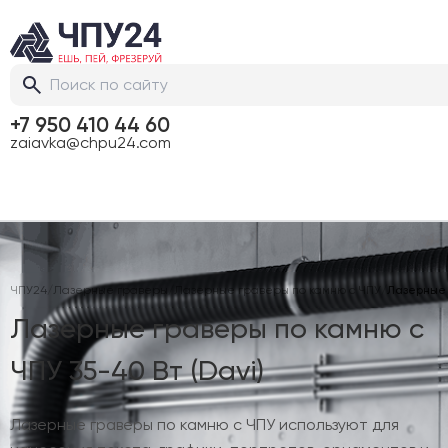
+7 950 410 44 60
zaiavka@chpu24.com
ЧПУ24
/
Лазерные граверы
/
Лазерные граверы по камню с ЧПУ
/
Лазерные 
Лазерные граверы по камню с
ЧПУ 35-40 Вт (Davi)
Лазерные граверы по камню с ЧПУ используют для