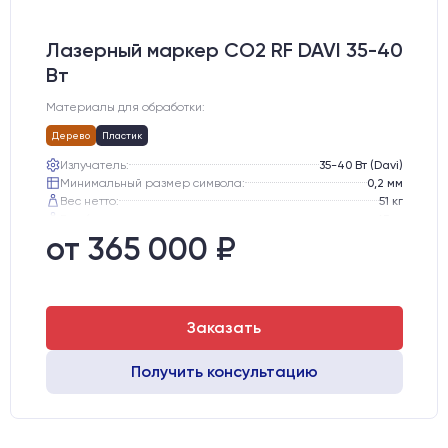
Лазерный маркер CO2 RF DAVI 35-40
Вт
Материалы для обработки:
Дерево
Пластик
Излучатель:
35-40 Вт (Davi)
Минимальный размер символа:
0,2 мм
Вес нетто:
51 кг
Вес брутто:
65 кг
Транспортный габарит станка, мм:
530х760х720
от 365 000 ₽
Заказать
Получить консультацию