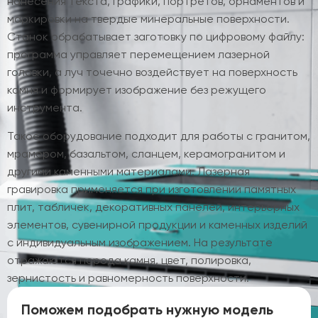
нанесения текста, графики, портретов, орнаментов и
маркировки на твердые минеральные поверхности.
Станок обрабатывает заготовку по цифровому файлу:
программа управляет перемещением лазерной
головки, а луч точечно воздействует на поверхность
камня и формирует изображение без режущего
инструмента.
Такое оборудование подходит для работы с гранитом,
мрамором, базальтом, сланцем, керамогранитом и
другими каменными материалами. Лазерная
гравировка применяется при изготовлении памятных
плит, табличек, декоративных панелей, интерьерных
элементов, сувенирной продукции и каменных изделий
с индивидуальным изображением. На результате
отражаются порода камня, цвет, полировка,
зернистость и равномерность поверхности.
Поможем подобрать нужную модель