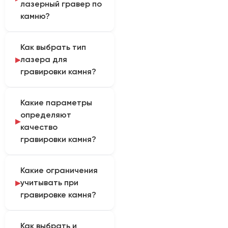
лазерный гравер по
камню?
Гравер наносит тексты,
Как выбрать тип
логотипы, орнаменты,
лазера для
портреты и
гравировки камня?
техническую
маркировку на
Для гранита, мрамора,
поверхность камня. Так
Какие параметры
сланца и ряда
определяется
определяют
искусственных камней
практическая область
качество
используют CO₂-лазер.
применения
гравировки камня?
оборудования.
Качество полутонов
Какие ограничения
зависит от структуры,
учитывать при
цвета, полировки,
гравировке камня?
однородности
поверхности и
Перед производством
подготовки
Как выбрать и
проверяют образец.