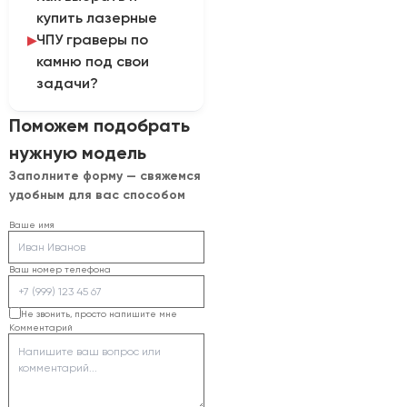
изображения. Их
купить лазерные
При этом для сквозного
проверяют до
ЧПУ граверы по
раскроя толстого
закрепления рабочего
камню под свои
камня применяют
режима.
задачи?
другие технологии.
Для подготовки
Поможем подобрать
расчета нужно
нужную модель
определить: вид камня,
Заполните форму — свяжемся
размер и форму
удобным для вас способом
изделий, площадь
изображения,
Ваше имя
требуемую
детализацию и
Ваш номер телефона
серийность. На основе
этих данных компания
Не звонить, просто напишите мне
Комментарий
подберет модель и
опции, зафиксирует
поставку в договоре и
согласует обучение