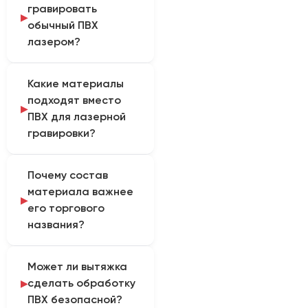
гравировать
обычный ПВХ
лазером?
Обычный
Какие материалы
поливинилхлорид нельзя
подходят вместо
обрабатывать лазером:
ПВХ для лазерной
при нагреве
гравировки?
образуются вредные и
коррозионно-активные
Вместо ПВХ применяют
соединения. Функцию
Почему состав
лазерные пластики без
сопоставляют с
материала важнее
хлора, акрил или
материалом, формой
его торгового
двухслойные
изделия и
названия?
гравировальные
производственной
материалы с
задачей.
Безопасность
подтвержденной
Может ли вытяжка
определяется
совместимостью.
сделать обработку
химическим составом, а
ПВХ безопасной?
не внешним видом или