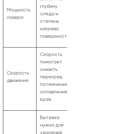
глубину
Мощность
следа и
лазера
степень
нагрева
поверхности.
Скорость
помогает
снизить
Скорость
перегрев,
движения
потемнение и
оплавление
края.
Вытяжка
нужна для
удаления