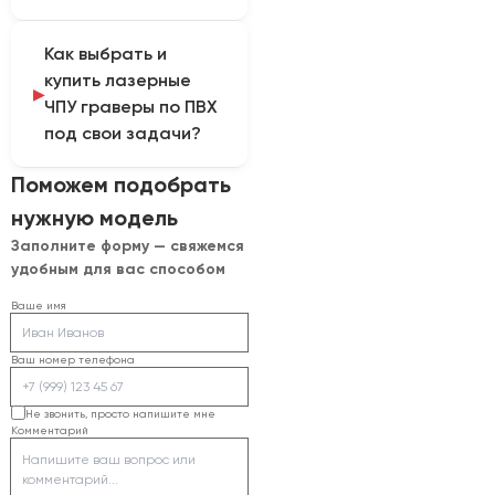
торговым названием
Обычная вытяжка не
материала. Эти
Как выбрать и
делает ПВХ безопасным
факторы включают в
купить лазерные
для лазерной
технологическую карту
ЧПУ граверы по ПВХ
обработки; необходимо
процесса.
под свои задачи?
получить паспорт и
письменное
Перед заказом следует
Поможем подобрать
подтверждение
уточнить: точный
производителя.
нужную модель
химический состав
Заполните форму — свяжемся
материала, паспорт
удобным для вас способом
безопасности,
требуемую операцию и
Ваше имя
возможную безопасную
альтернативу.
Ваш номер телефона
Полученные сведения
используют для выбора
Не звонить, просто напишите мне
Комментарий
модели, согласования
комплектации, поставки
по договору и