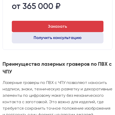
Транспортный габарит станка, мм:
530х760х720
от 365 000 ₽
Заказать
Получить консультацию
Преимущества лазерных граверов по ПВХ с
ЧПУ
Лазерные граверы по ПВХ с ЧПУ позволяют наносить
надписи, знаки, техническую разметку и декоративные
элементы по цифровому макету без механического
контакта с заготовкой. Это важно для изделий, где
требуется сохранить точное положение изображения
и повторить один формат на партии деталей.