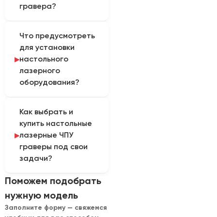
металлами и
гравера?
отдельными пластиками.
Возможности зависят от
Конкретную
Что предусмотреть
типа источника,
конфигурацию
для установки
мощности, размера
выбирают по
настольного
рабочего поля, оптики
материалу и
лазерного
и конструкции корпуса.
ожидаемому результату.
оборудования?
Перечисленные
параметры учитывают
Для установки нужны
при настройке и
Как выбрать и
электропитание,
тестовой обработке.
купить настольные
вытяжка, пожарная
лазерные ЧПУ
безопасность и защита
граверы под свои
от лазерного
задачи?
излучения. Эти
требования включают в
Комплектацию
Поможем подобрать
регламент
рассчитывают после
эксплуатации.
нужную модель
получения следующих
Заполните форму — свяжемся
сведений: материалы,