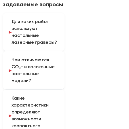
задаваемые вопросы
Для каких работ
используют
настольные
лазерные граверы?
Компактные модели
Чем отличаются
применяют для
CO₂- и волоконные
персонализации,
настольные
сувениров, табличек,
модели?
макетов и
мелкосерийного
CO₂-модели работают
производства.
Какие
с совместимыми
характеристики
неметаллами,
определяют
волоконные настольные
возможности
маркеры —
компактного
преимущественно с