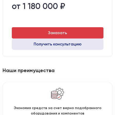
Станина:
Цельносварная станина
от 1 180 000 ₽
Рабочая скорость, м/мин:
15
Заказать
Получить консультацию
Наши преимущества
Экономия средств за счет верно подобранного
оборудования и компонентов