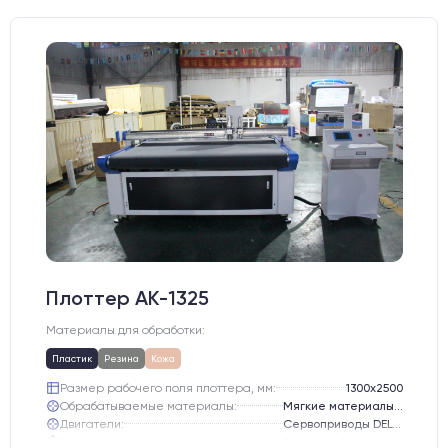
Плоттер AK-1325
Материалы для обработки:
Пластик
Резина
Кожа
Размер рабочего поля плоттера, мм:
1300х2500
Обрабатываемые материалы:
Мягкие материалы, такие как искусственная кожа, ПВХ-кожа, ПВХ-композит, мат, резина, ткань, картон и т. д.
Двигатели:
Сервоприводы DELTA
Стол:
Вакуумный алюминиевый стол с жертвенным столом из специального материала