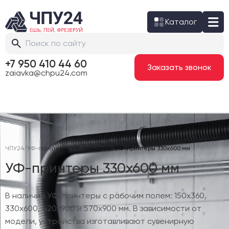
Каталог
+7 950 410 44 60
Заказать звонок
zaiavka@chpu24.com
ЧПУ24
/
УФ-принтеры
/
УФ-принтеры
/
УФ-принтеры 330х600 мм
УФ-принтеры 330х600 мм
В наличии УФ-принтеры с рабочим полем: 150х360,
330х600, 420х900 и 570х900 мм. В зависимости от
модели, устройства изготавливают сувенирную