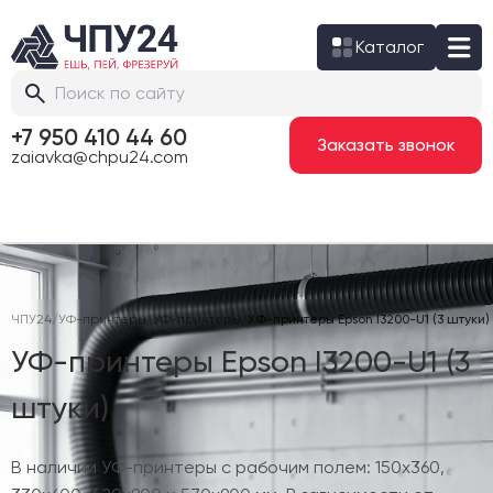
Каталог
+7 950 410 44 60
Заказать звонок
zaiavka@chpu24.com
ЧПУ24
/
УФ-принтеры
/
УФ-принтеры
/
УФ-принтеры Epson I3200-U1 (3 штуки)
УФ-принтеры Epson I3200-U1 (3
штуки)
В наличии УФ-принтеры с рабочим полем: 150х360,