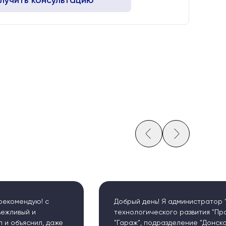
лучить консультацию
рый день! Я администратор "Центра инновационно-
нологического развития "Промышленный коворкинг
раж", подразделение "Донского государственного