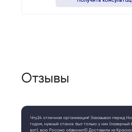
Получить консульта
Отзывы
изация! Заказывал перед Новым
Доброе врем
был только у них (лазерный 6040 50
нами работа
вонил!)) Доставили из Красноярска до
компетентный