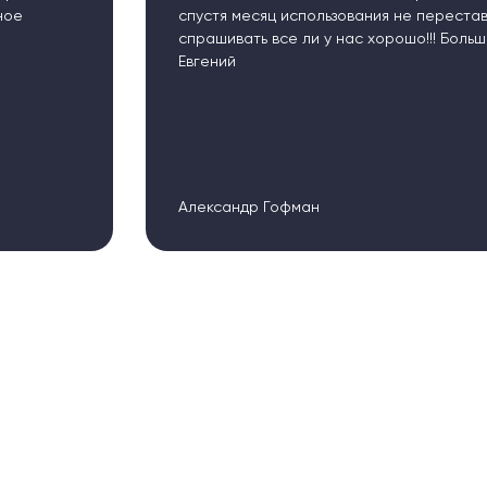
 использования не переставал звонить и
тех
се ли у нас хорошо!!! Большое спасибо
отз
Ole
Цен
Гофман
"Пр