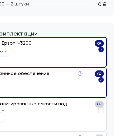
00 — 2 штуки
0 ₽
комплектации
 Epson I-3200
0
₽
ки
аммное обеспечение
?
0
₽
ализированные емкости под
0
₽
ла