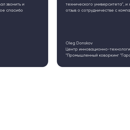
нического университета", и хотел бы оставить свой
ыв о сотрудничестве с компанией "ЧПУ24".
g Donskov
тр инновационно-технологического развития
омышленный коворкинг "Гараж""