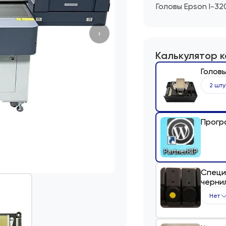
Головы Epson I-32
›
Калькулятор 
Головы
2 шту
Прогр
Специ
черни
Нет