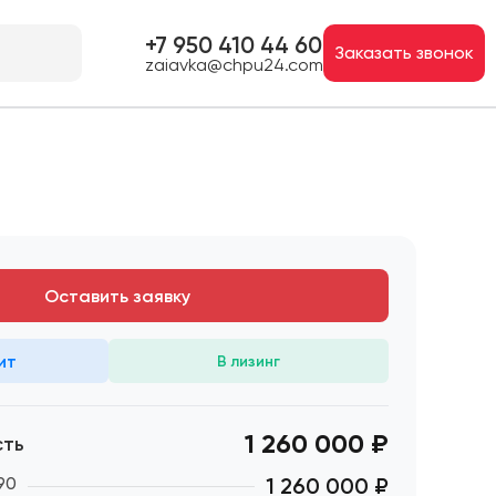
+7 950 410 44 60
Заказать звонок
zaiavka@chpu24.com
Оставить заявку
ит
В лизинг
1 260 000 ₽
сть
90
1 260 000
₽