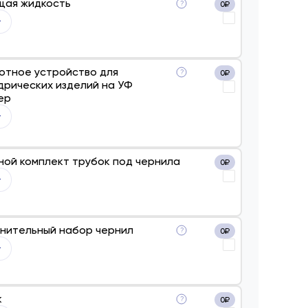
щая жидкость
?
0
₽
отное устройство для
?
0
₽
дрических изделий на УФ
ер
ной комплект трубок под чернила
0
₽
нительный набор чернил
?
0
₽
к
?
0
₽