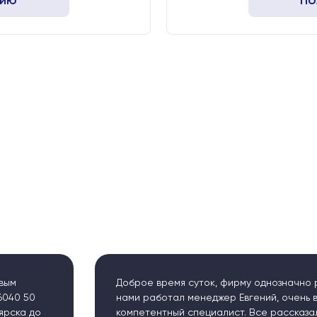
цию
По
я суток, фирму однозначно рекомендую! с
Доб
л менеджер Евгений, очень вежливый и
тех
 специалист. Все рассказал и объяснил, даже
"Га