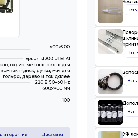
Чистя
Нет
Повор
цилин
принт
600х900
Нет
Epson i3200 U1 E1 A1
кло, акрил, металл, чехол для
компакт-диск, ручка, мяч для
Запас
гольфа, дерево и так далее
Нет
220 В 50-60 Hz
600х900 мм
100
Допол
Нет
УФ ла
с и гарантия
Доставка