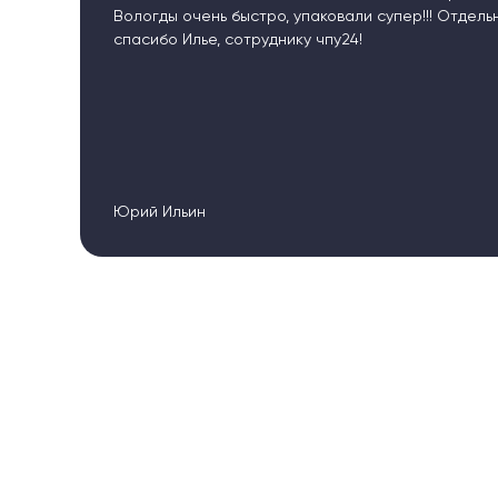
, упаковали супер!!! Отдельное
спустя месяц
нику чпу24!
спрашивать в
Евгений
Александр 