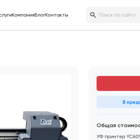
слуги
Компания
Блог
Контакты
В кред
Общая стоимо
УФ принтер YC60