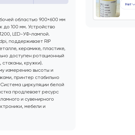
Нет
бочей областью 900×600 мм
к до 100 мм. Устройство
200, LED-УФ-лампой.
pi, поддерживает RIP
металле, керамике, пластике,
льно доступен ротационный
 стаканы, кружки).
му измерению высоты и
вками, принтер стабильно
 Система циркуляции белой
истка продлевает ресурс
ламного и сувенирного
ектроники, мебели и