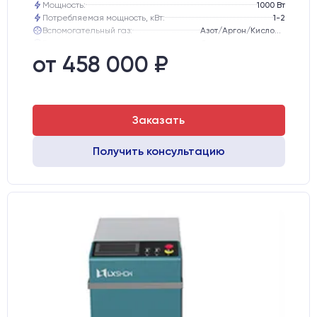
Мощность:
1000 Вт
Потребляемая мощность, кВт:
1-2
Вспомогательный газ:
Азот/Аргон/Кислород (для резки)
Голова:
Сварочная голова Au3Tech
Тип лазерного излучателя:
Иттербиевый оптоволоконный
от 458 000 ₽
Производитель лазерного излучателя:
Raycus
Заказать
Получить консультацию