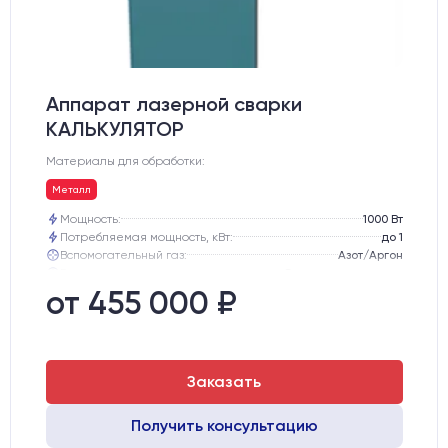
Аппарат лазерной сварки
КАЛЬКУЛЯТОР
Материалы для обработки:
Металл
Мощность:
1000 Вт
Потребляемая мощность, кВт:
до 1
Вспомогательный газ:
Азот/Аргон
Голова:
Сварочная голова Au3Tech
Тип лазерного излучателя:
Иттербиевый оптоволоконный
от 455 000 ₽
Производитель лазерного излучателя:
Raycus
Заказать
Получить консультацию