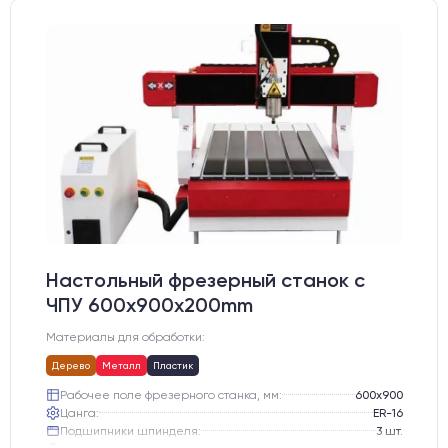
Настольный фрезерный станок с
ЧПУ 600x900x200mm
Материалы для обработки:
Дерево
Металл
Пластик
Рабочее поле фрезерного станка, мм:
600х900
Цанга:
ER-16
Подшипники шпинделя:
3 шт.