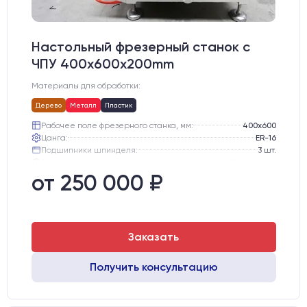
Настольный фрезерный станок с
ЧПУ 400x600x200mm
Материалы для обработки:
Дерево
Металл
Пластик
Рабочее поле фрезерного станка, мм:
400х600
Цанга:
ER-16
Подшипники шпинделя:
3 шт.
Вид охлаждения:
Жидкостное
Стол:
Алюминиевый стол с Т-пазами и жертвенным пластиком
от 250 000 ₽
Двигатели:
Шаговые
Заказать
Получить консультацию