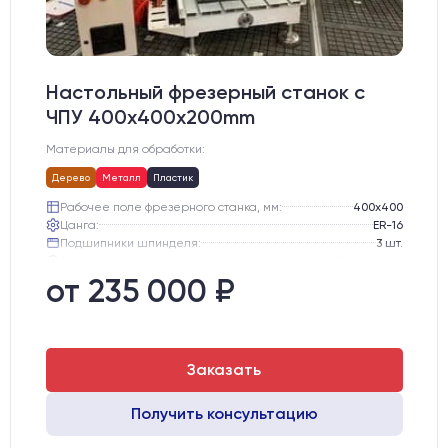
Настольный фрезерный станок с
ЧПУ 400x400x200mm
Материалы для обработки:
Дерево
Металл
Пластик
Рабочее поле фрезерного станка, мм:
400х400
Цанга:
ER-16
Подшипники шпинделя:
3 шт.
Вид охлаждения:
Жидкостное
Стол:
Алюминиевый стол с Т-пазами и жертвенным пластиком
от 235 000 ₽
Двигатели:
Шаговые
Заказать
Получить консультацию