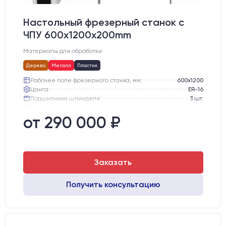
Настольный фрезерный станок с
ЧПУ 600x1200x200mm
Материалы для обработки:
Дерево
Металл
Пластик
Рабочее поле фрезерного станка, мм:
600х1200
Цанга:
ER-16
Подшипники шпинделя:
3 шт.
Вид охлаждения:
Жидкостное
Стол:
Алюминиевый стол с Т-пазами и жертвенным пластиком
от 290 000 ₽
Двигатели:
Шаговые
Заказать
Получить консультацию