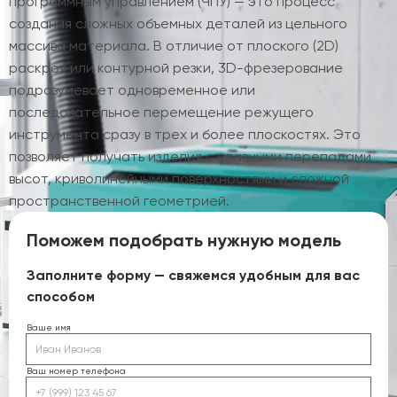
программным управлением (ЧПУ) — это процесс
создания сложных объемных деталей из цельного
массива материала. В отличие от плоского (2D)
раскроя или контурной резки, 3D-фрезерование
подразумевает одновременное или
последовательное перемещение режущего
инструмента сразу в трех и более плоскостях. Это
позволяет получать изделия с плавными перепадами
высот, криволинейными поверхностями и сложной
пространственной геометрией.
Поможем подобрать нужную модель
Заполните форму — свяжемся удобным для вас
способом
Ваше имя
Ваш номер телефона