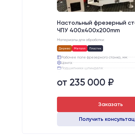
Настольный фрезерный ст
ЧПУ 400x400x200mm
Материалы для обработки:
Дерево
Металл
Пластик
Рабочее поле фрезерного станка, мм:
Цанга:
Подшипники шпинделя:
Вид охлаждения:
от 235 000 ₽
Стол:
Двигатели:
Заказать
Получить консульта