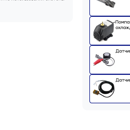
Помпа
охлаж
Датчи
Датчи