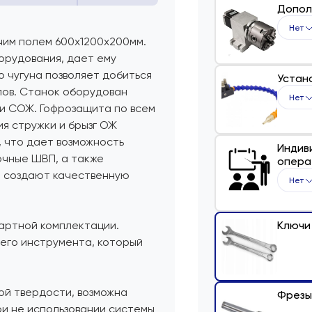
Допол
Нет
чим полем 600x1200x200мм.
орудования, дает ему
о чугуна позволяет добиться
Устан
лов. Станок оборудован
Нет
и СОЖ. Гофрозащита по всем
я стружки и брызг ОЖ
 что дает возможность
Индив
чные ШВП, а также
опера
м создают качественную
Нет
дартной комплектации.
Ключи
чего инструмента, который
ой твердости, возможна
Фрезы 
ри не использовании системы