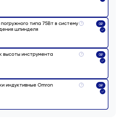
 погружного типа 75Вт в систему
?
0
₽
дения шпинделя
к высоты инструмента
?
0
₽
ки индуктивные Omron
?
0
₽