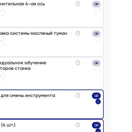
нительная 4-ая ось
?
0
₽
овка системы масляный туман
?
0
₽
идуальное обучение
?
0
₽
торов станка
 для смены инструмента
?
0
₽
(4 шт.)
?
0
₽