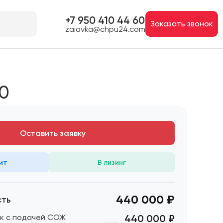
+7 950 410 44 60
Заказать звонок
zaiavka@chpu24.com
0
Оставить заявку
ит
В лизинг
440 000 ₽
сть
к с подачей СОЖ
440 000
₽