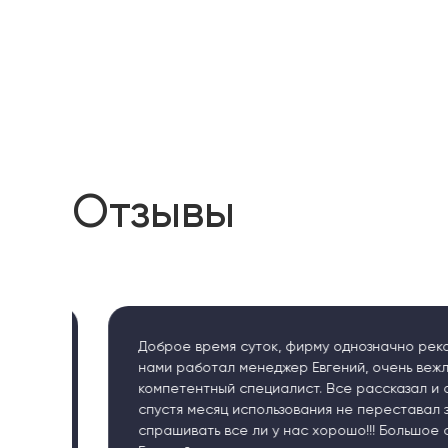
Отзывы
Доброе время суток, фирму однозначно рекоменд
нами работал менеджер Евгений, очень вежливый
компетентный специалист. Все рассказал и объяс
спустя месяц использования не переставал звонит
спрашивать все ли у нас хорошо!!! Большое спас