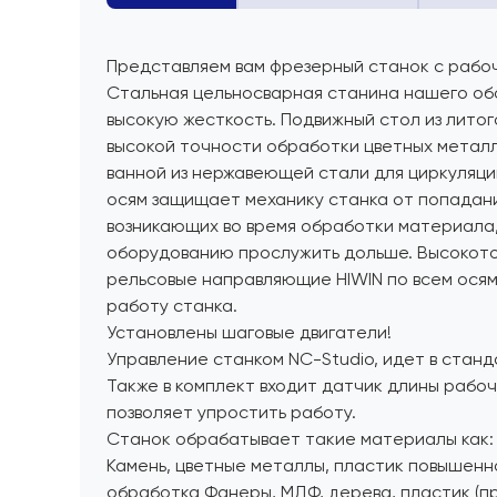
Представляем вам фрезерный станок с рабо
Стальная цельносварная станина нашего об
высокую жесткость. Подвижный стол из литог
высокой точности обработки цветных метал
ванной из нержавеющей стали для циркуляци
осям защищает механику станка от попадани
возникающих во время обработки материала,
оборудованию прослужить дольше. Высокото
рельсовые направляющие HIWIN по всем ося
работу станка.
Установлены шаговые двигатели!
Управление станком NC-Studio, идет в стан
Также в комплект входит датчик длины рабо
позволяет упростить работу.
Станок обрабатывает такие материалы как:
Камень, цветные металлы, пластик повышенн
обработка Фанеры, МДФ, дерева, пластик (п