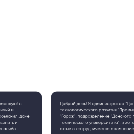
ую! с
Добрый день! Я администратор "Центра
 и
технологического развития "Промышлен
нил, даже
"Гараж", подразделение "Донского госу
ь и
технического университета", и хотел бы
ибо
отзыв о сотрудничестве с компанией "ЧП