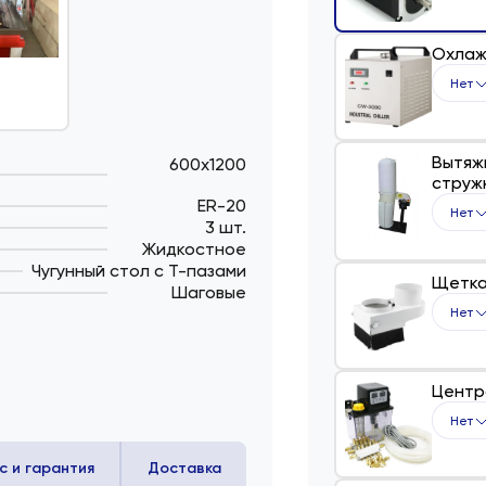
Охлаж
Нет
Вытяж
600х1200
струж
ER-20
Нет
3 шт.
Жидкостное
Чугунный стол с Т-пазами
Щетка
Шаговые
Нет
Центр
Нет
с и гарантия
Доставка