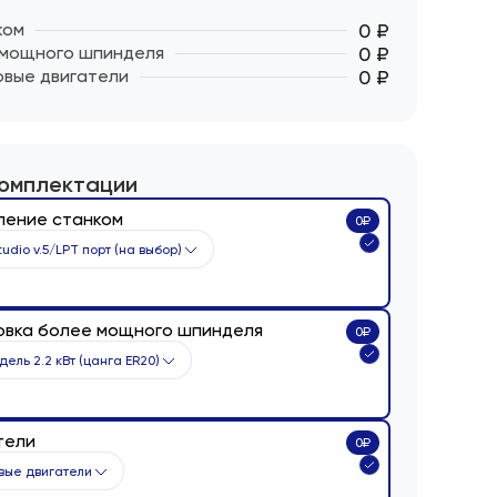
ком
0 ₽
 мощного шпинделя
0 ₽
овые двигатели
0 ₽
комплектации
ление станком
0
₽
udio v.5/LPT порт (на выбор)
овка более мощного шпинделя
0
₽
ель 2.2 кВт (цанга ER20)
тели
0
₽
вые двигатели