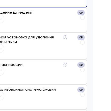
дение шпинделя
0
₽
ная установка для удаления
?
0
₽
ки и пыли
 аспирации
?
0
₽
ализованная система смазки
0
₽