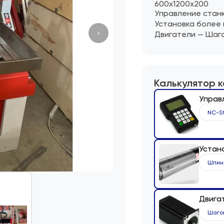
600х1200х200
Управление стан
Установка более
›
Двигатели — Шаг
Калькулятор 
Управ
NC-St
Устан
Шпинд
Двига
Шаго