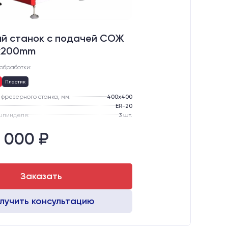
й станок с подачей СОЖ
x200mm
обработки:
Пластик
фрезерного станка, мм:
400х400
ER-20
шпинделя:
3 шт.
ия:
Жидкостное
 000 ₽
Чугунный стол с Т-пазами + Ванна
Подвижный
Заказать
лучить консультацию