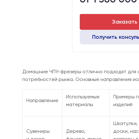
Стол:
Двигатели:
Драйверы:
Заказать
Получить консул
Домашние ЧПУ-фрезеры отлично подходят для с
потребностей рынка. Основные направления ис
Используемые
Примеры г
Направление
материалы
изделий
Шкатулки,
Сувениры
Дерево,
доски, на
и декор
фанера, акрил
топперы д