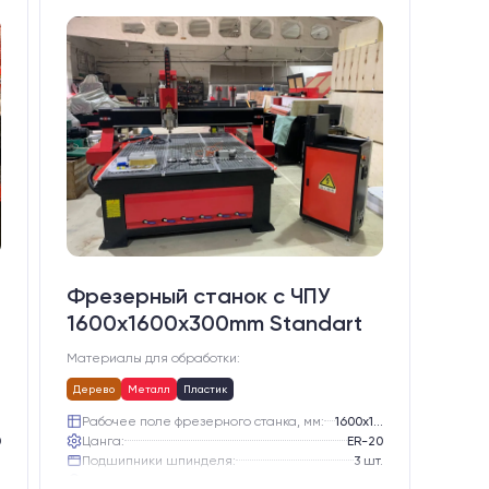
Фрезерный станок с ЧПУ
1600x1600x300mm Standart
Материалы для обработки:
Дерево
Металл
Пластик
Рабочее поле фрезерного станка, мм:
1600х1600
0
Цанга:
ER-20
.
Подшипники шпинделя:
3 шт.
е
Вид охлаждения:
Жидкостное