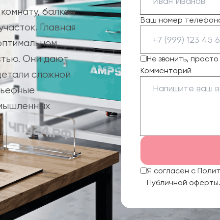
комнату, балкон
Ваш номер телефон
часток. Главная
оптимальном
стью. Они дают
Не звонить, прост
Комментарий
детали сложной
льефные
омышленных
Я согласен с Поли
Публичной оферты