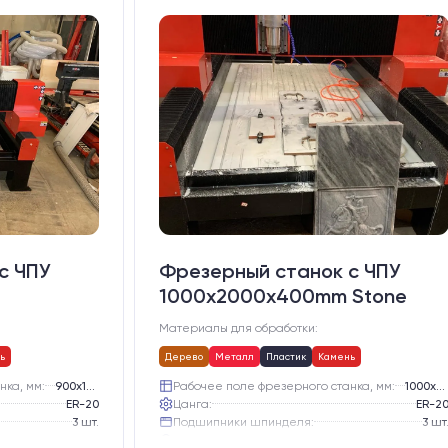
с ЧПУ
Фрезерный станок с ЧПУ
1000x2000х400mm Stone
Материалы для обработки:
ь
Дерево
Металл
Пластик
Камень
нка, мм:
900х1500
Рабочее поле фрезерного станка, мм:
1000х2000
ER-20
Цанга:
ER-2
3 шт.
Подшипники шпинделя:
3 шт
Жидкостное
Вид охлаждения:
Жидкостно