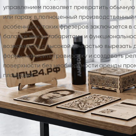
управлением позволяет превратить обычную 
или гараж в полноценный производственный у
особенность таких фрезеров заключается в 
балансе между габаритами и функционально
возможность с высокой точностью вырезать 
формы, наносить гравировку и создавать ре
поверхности без необходимости аренды пр
площадей.