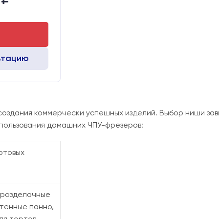
Алюминиевый стол с Т-пазами и жертвенным пластиком
Chuangwei 450B
Leadshine
ьтацию
оздания коммерчески успешных изделий. Выбор ниши за
пользования домашних ЧПУ-фрезеров:
отовых
 разделочные
стенные панно,
ля тортов,