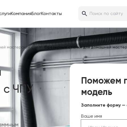
слуги
Компания
Блог
Контакты
ей мастерской с ЧПУ
/
Фрезерные станки для домашней мастер
я
Поможем 
 с ЧПУ
модель
Заполните форму — 
Ваше имя
аммным