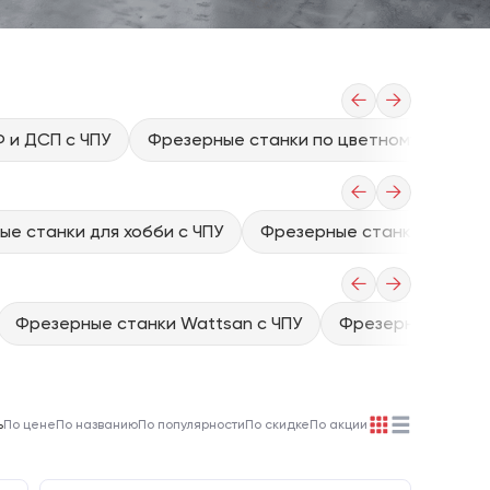
←
→
 и ДСП с ЧПУ
Фрезерные станки по цветному металлу
←
→
е станки для хобби с ЧПУ
Фрезерные станки 3d с чп
←
→
Фрезерные станки Wattsan с ЧПУ
Фрезерные станки
ь
По цене
По названию
По популярности
По скидке
По акции