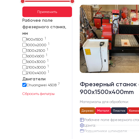
Применить
Рабочее поле
фрезерного станка,
мм
1
900х1500
1
1000х2000
1
1300х2500
1
1600х1600
1
1600х3000
1
2100х3000
1
2100х4000
Двигатели
Фрезерный станок 
7
Chuangwei 450B
900x1500x400mm
Сбросить фильтры
Материалы для обработки:
Дерево
Металл
Пластик
Камен
Рабочее поле фрезерного ста
Цанга:
Подшипники шпинделя:
Вид охлаждения: