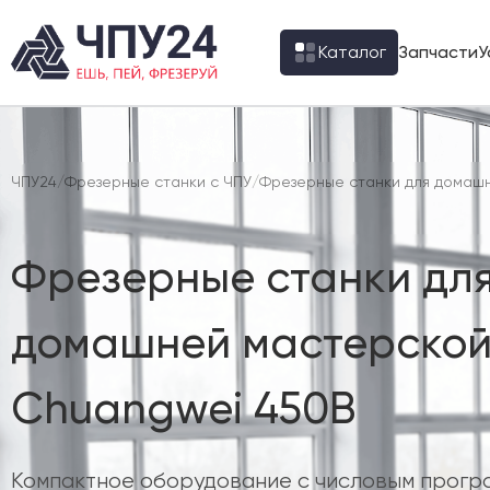
Каталог
Запчасти
У
ЧПУ24
/
Фрезерные станки с ЧПУ
/
Фрезерные станки для домашн
Фрезерные станки дл
домашней мастерской
Chuangwei 450B
Компактное оборудование с числовым прогр