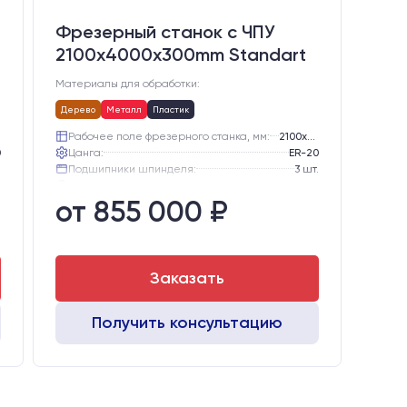
Фрезерный станок с ЧПУ
2100x4000x300mm Standart
Материалы для обработки:
Дерево
Металл
Пластик
Рабочее поле фрезерного станка, мм:
2100х4000
0
Цанга:
ER-20
.
Подшипники шпинделя:
3 шт.
е
Вид охлаждения:
Жидкостное
от 855 000 ₽
Стол:
Алюминиевый стол с Т-пазами и жертвенным пластиком
B
Двигатели:
Chuangwei 450B
Заказать
Получить консультацию