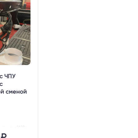
с ЧПУ
с
й сменой
нка, мм:
1600х3000
ISO30
 ₽
3 шт.