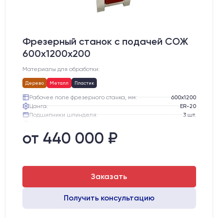
Фрезерный станок с подачей СОЖ
600х1200х200
Материалы для обработки:
Дерево
Металл
Пластик
Рабочее поле фрезерного станка, мм:
600х1200
Цанга:
ER-20
Подшипники шпинделя:
3 шт.
Вид охлаждения:
Жидкостное
Стол:
Чугунный стол с Т-пазами
от 440 000 ₽
Двигатели:
Шаговые
Заказать
Получить консультацию