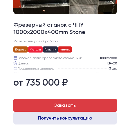
Фрезерный станок с ЧПУ
1000x2000х400mm Stone
Материалы для обработки:
Дерево
Металл
Пластик
Камень
Рабочее поле фрезерного станка, мм:
1000х2000
Цанга:
ER-20
Подшипники шпинделя:
3 шт.
Вид охлаждения:
Жидкостное
Стол:
Алюминиевый стол с Т-пазами и жертвенным пластиком
от 735 000 ₽
Двигатели:
Chuangwei 450B
Заказать
Получить консультацию