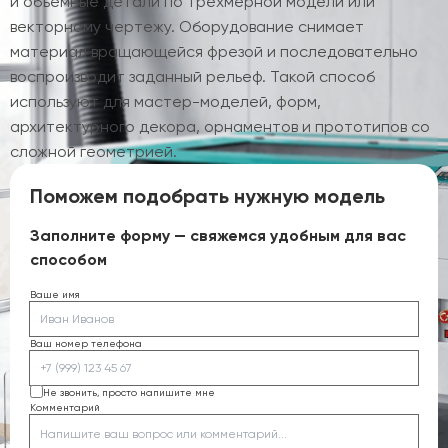
и объемные детали по трехмерной модели или
векторному чертежу. Оборудование снимает
материал вращающейся фрезой и последовательно
воспроизводит заданный рельеф. Такой способ
используют для мастер-моделей, форм,
архитектурного декора, орнаментов и прототипов со
сложной геометрией.
Поможем подобрать нужную модель
Заполните форму — свяжемся удобным для вас
способом
Ваше имя
Ваш номер телефона
Не звонить, просто напишите мне
Комментарий