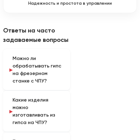
Надежность и простота в управлении
Ответы на часто
задаваемые вопросы
Можно ли
обрабатывать гипс
на фрезерном
станке с ЧПУ?
Такая обработка
Какие изделия
возможна только после
можно
проверки конкретной
изготавливать из
модели станка и теста
гипса на ЧПУ?
материала. В
карточках
При подходящей
оборудования на