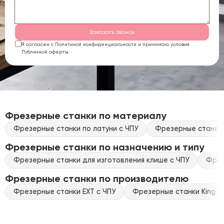
Заказать звонок
Я согласен с Политикой конфиденциальности и принимаю условия
Публичной оферты.
Фрезерные станки по материалу
Фрезерные станки по латуни с ЧПУ
Фрезерные станки 
Фрезерные станки по назначению и типу
Фрезерные станки для изготовления клише с ЧПУ
Фрез
Фрезерные станки по производителю
Фрезерные станки EXT с ЧПУ
Фрезерные станки King Ra