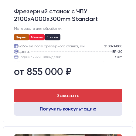
Фрезерный станок с ЧПУ
2100x4000x300mm Standart
Материалы для обработки:
Дерево
Металл
Пластик
Рабочее поле фрезерного станка, мм:
2100х4000
Цанга:
ER-20
Подшипники шпинделя:
3 шт.
Вид охлаждения:
Жидкостное
Стол:
Алюминиевый стол с Т-пазами и жертвенным пластиком
от 855 000 ₽
Двигатели:
Chuangwei 450B
Заказать
Получить консультацию