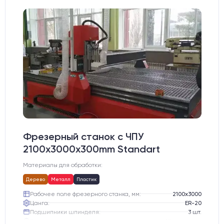
Фрезерный станок с ЧПУ
2100x3000x300mm Standart
Материалы для обработки:
Дерево
Металл
Пластик
Рабочее поле фрезерного станка, мм:
2100х3000
Цанга:
ER-20
Подшипники шпинделя:
3 шт.
Вид охлаждения:
Жидкостное