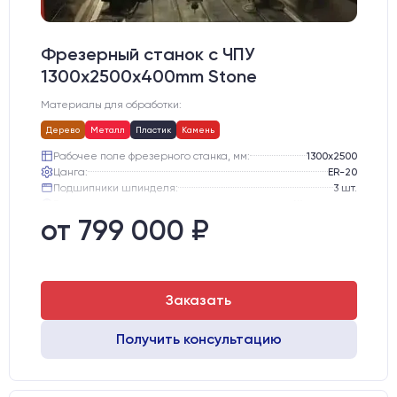
Фрезерный станок с ЧПУ
1300x2500x400mm Stone
Материалы для обработки:
Дерево
Металл
Пластик
Камень
Рабочее поле фрезерного станка, мм:
1300х2500
Цанга:
ER-20
Подшипники шпинделя:
3 шт.
Вид охлаждения:
Жидкостное
Стол:
Алюминиевый стол с Т-пазами и жертвенным пластиком
от 799 000 ₽
Двигатели:
Chuangwei 450B
Заказать
Получить консультацию