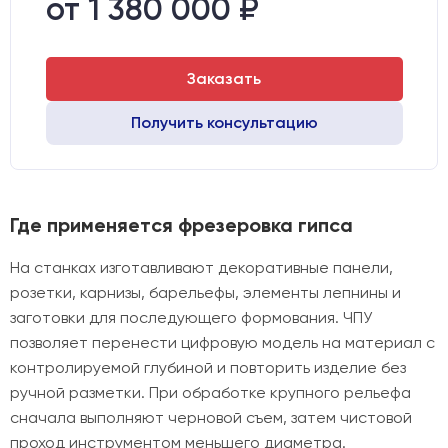
от 1 380 000 ₽
Подшипники шпинделя:
3 шт.
Стол:
Алюминиевый стол с Т-пазами и жертвенным пластиком
Двигатели:
Chuangwei 450B
Драйверы:
Leadshine
Заказать
Получить консультацию
Где применяется фрезеровка гипса
На станках изготавливают декоративные панели,
розетки, карнизы, барельефы, элементы лепнины и
заготовки для последующего формования. ЧПУ
позволяет перенести цифровую модель на материал с
контролируемой глубиной и повторить изделие без
ручной разметки. При обработке крупного рельефа
сначала выполняют черновой съем, затем чистовой
проход инструментом меньшего диаметра.