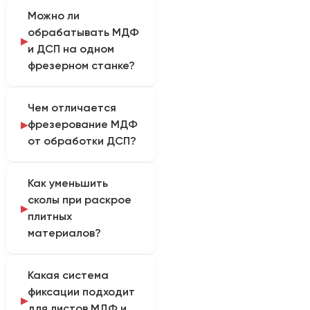
Можно ли
обрабатывать МДФ
и ДСП на одном
фрезерном станке?
Да, если модель
Чем отличается
рассчитана на
фрезерование МДФ
древесные плитные
от обработки ДСП?
материалы и
соответствует
МДФ имеет более
размерам заготовок.
Как уменьшить
однородную структуру
Для каждого материала
сколы при раскрое
и обычно позволяет
отдельно подбирают
плитных
получать
инструмент, глубину
материалов?
предсказуемую
прохода и режимы,
поверхность. В ДСП
поскольку МДФ и ДСП
Нужно использовать
присутствуют крупные
различаются по
Какая система
острый инструмент
частицы и клеевые
структуре и
фиксации подходит
подходящей геометрии,
включения, поэтому
связующему.
для листов МДФ и
надежно закрепить лист