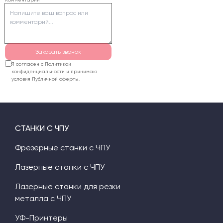
стол и систему
аспирации.
Заказать звонок
Я согласен с Политикой
конфиденциальности и принимаю
условия Публичной оферты.
СТАНКИ С ЧПУ
Фрезерные станки с ЧПУ
Лазерные станки с ЧПУ
Лазерные станки для резки
металла с ЧПУ
УФ-Принтеры