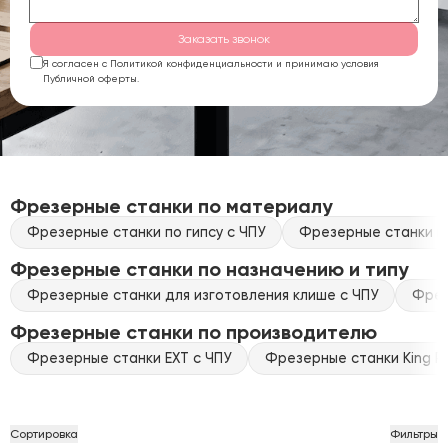
Заказать звонок
Я согласен с Политикой конфиденциальности и принимаю условия
Публичной оферты.
Фрезерные станки по материалу
Фрезерные станки по гипсу с ЧПУ
Фрезерные станки по
Фрезерные станки по назначению и типу
Фрезерные станки для изготовления клише с ЧПУ
Фрез
Фрезерные станки по производителю
Фрезерные станки EXT с ЧПУ
Фрезерные станки King Ra
Сортировка
Фильтры